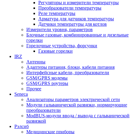
Регуляторы и измерители температуры
Преобразователи температуры
Реле температуры
Арматура для датчиков температуры
Датчики температуры для котлов
Измерители уровня, параметров
Блочные газовые, комбинированные и дизельные
горелки
Горелочные устройства, форсунки
Газовые горелки
IRZ
Антенны
Адаптеры питания, блоки, кабели питания
Интерфейсные кабели, преобразователи
GSM/GPRS модемы
GSM/GPRS роутеры
Прочее
Seneca
Анализаторы параметров электрической сети
Модули гальванической развязки, нормирующие
преобразователи
ModBUS-модули ввода / вывода с гальванической
развязкой
Рэлсиб
Медицинские приборы