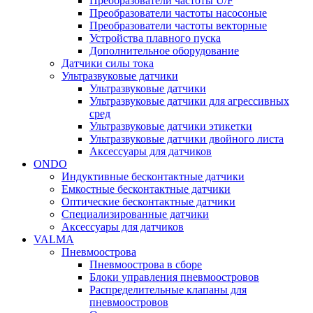
Преобразователи частоты U/F
Преобразователи частоты насосоные
Преобразователи частоты векторные
Устройства плавного пуска
Дополнительное оборудование
Датчики силы тока
Ультразвуковые датчики
Ультразвуковые датчики
Ультразвуковые датчики для агрессивных
сред
Ультразвуковые датчики этикетки
Ультразвуковые датчики двойного листа
Аксессуары для датчиков
ONDO
Индуктивные бесконтактные датчики
Емкостные бесконтактные датчики
Оптические бесконтактные датчики
Специализированные датчики
Аксессуары для датчиков
VALMA
Пневмоострова
Пневмоострова в сборе
Блоки управления пневмоостровов
Распределительные клапаны для
пневмоостровов