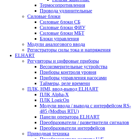
Термосопротивления
Провода удлинительные
Силовые блоки
Силовые блоки СБ
Силовые блоки ФИУ
Силовые блоки МБТ
Блоки управления
Модули аналогового ввода
Регистраторы силы тока и напряжения
ELHART
Регуляторы и цифровые приборы
Весоизмерительные устройства
Приборы контроля уровня
Приборы управления насосами
Таймеры, реле времени
ПЛК, HMI, ввод-вывод ELHART
ПЛК Alpha-X
ПЛК LogicOn
Модули ввода / вывода с интерфейсом RS-
485 (Modbus RTU)
Панели оператора ELHART
Преобразователи / разветвители сигналов
Преобразователи интерфейсов
Приводная техника