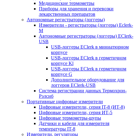
Медицинские термометры
Приборы для хранения и перевозки
лекарственных препаратов
Автономные регистраторы (логгеры)
Измерители - регистраторы (логгеры) Eclerk-
M
Автономные регистраторы (логгеры) EClerk-
USB
USB-логгеры EClerk в миниатюрном
корпусе
USB-логгеры EClerk в герметичном
корпусе Kl
USB-логгеры EClerk в герметичном
корпусе G
Дополнительное оборудование для
логгеров EClerk-USB
Система регистрации данных Термохрон-
Рэлсиб
Портативные цифровые измерители
Цифровые измерители, серия IT-8 (ИТ-8)
Цифровые измерители, серия ИТ-5
Цифровые термометры-щупы
Датчики и кабели для измерителя
температуры IT-8
Измерители, регуляторы