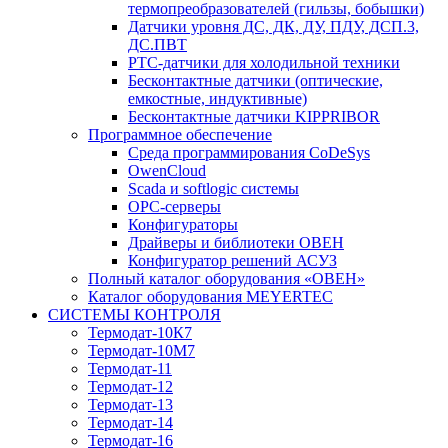
термопреобразователей (гильзы, бобышки)
Датчики уровня ДС, ДК, ДУ, ПДУ, ДСП.3,
ДС.ПВТ
PTC-датчики для холодильной техники
Бесконтактные датчики (оптические,
емкостные, индуктивные)
Бесконтактные датчики KIPPRIBOR
Программное обеспечение
Среда программирования CoDeSys
OwenCloud
Scada и softlogic системы
OPC-серверы
Конфигураторы
Драйверы и библиотеки ОВЕН
Конфигуратор решений АСУЗ
Полный каталог оборудования «ОВЕН»
Каталог оборудования MEYERTEC
СИСТЕМЫ КОНТРОЛЯ
Термодат-10К7
Термодат-10М7
Термодат-11
Термодат-12
Термодат-13
Термодат-14
Термодат-16