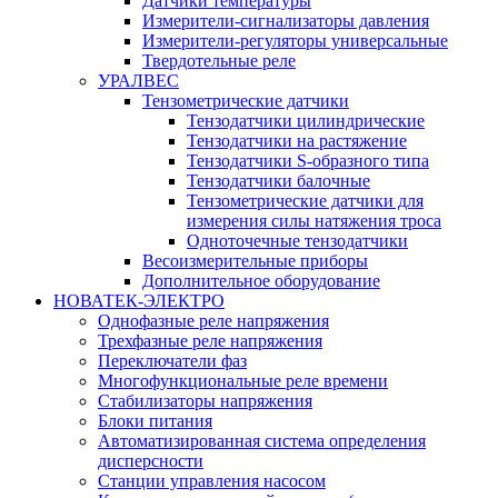
Датчики температуры
Измерители-сигнализаторы давления
Измерители-регуляторы универсальные
Твердотельные реле
УРАЛВЕС
Тензометрические датчики
Тензодатчики цилиндрические
Тензодатчики на растяжение
Тензодатчики S-образного типа
Тензодатчики балочные
Тензометрические датчики для
измерения силы натяжения троса
Одноточечные тензодатчики
Весоизмерительные приборы
Дополнительное оборудование
НОВАТЕК-ЭЛЕКТРО
Однофазные реле напряжения
Трехфазные реле напряжения
Переключатели фаз
Многофункциональные реле времени
Стабилизаторы напряжения
Блоки питания
Автоматизированная система определения
дисперсности
Станции управления насосом