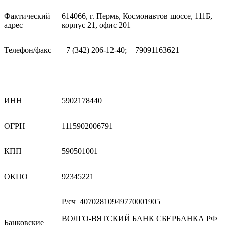
Фактический
614066, г. Пермь, Космонавтов шоссе, 111Б,
адрес
корпус 21, офис 201
Телефон/факс
+7 (342) 206-12-40; +79091163621
ИНН
5902178440
ОГРН
1115902006791
КПП
590501001
ОКПО
92345221
Р/сч 40702810949770001905
ВОЛГО-ВЯТСКИЙ БАНК СБЕРБАНКА РФ
Банковские