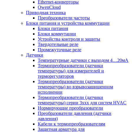
Ethernet-конверторы
OwenCloud
Приводная техника
Преобразователи частоты
Блоки питания и устройства коммутации
Блоки питания
Блоки коммутации
Устройства контроля и защиты
Твердотельные реле
Промежуточные реле
Датчики
Температурные датчики с выходом 4…20мА
Термопреобразователи (датчики
температуры) для измерителей и
терморегуляторов
Термопреобразователи (датчики
температуры) во взрывозащищенном
исполнении
Термопреобразователи (датчики
температуры) серии 3ххх для систем HVAC
Нормирующие преобразователи
Преобразователи давления (датчики
давления)
Кабели к термопреобразователям
Защитная арматура для