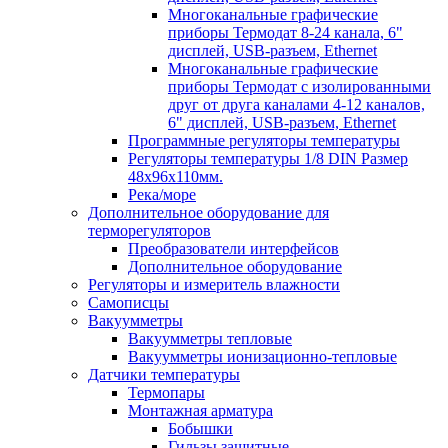
Многоканальные графические
приборы Термодат 8-24 канала, 6"
дисплей, USB-разъем, Ethernet
Многоканальные графические
приборы Термодат с изолированными
друг от друга каналами 4-12 каналов,
6" дисплей, USB-разъем, Ethernet
Программные регуляторы температуры
Регуляторы температуры 1/8 DIN Размер
48х96х110мм.
Река/море
Дополнительное оборудование для
терморегуляторов
Преобразователи интерфейсов
Дополнительное оборудование
Регуляторы и измеритель влажности
Самописцы
Вакуумметры
Вакуумметры тепловые
Вакуумметры ионизационно-тепловые
Датчики температуры
Термопары
Монтажная арматура
Бобышки
Гильзы защитные