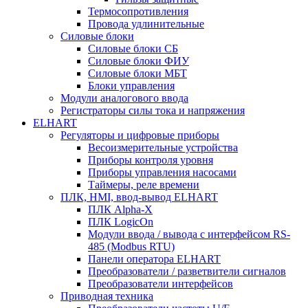
Термосопротивления
Провода удлинительные
Силовые блоки
Силовые блоки СБ
Силовые блоки ФИУ
Силовые блоки МБТ
Блоки управления
Модули аналогового ввода
Регистраторы силы тока и напряжения
ELHART
Регуляторы и цифровые приборы
Весоизмерительные устройства
Приборы контроля уровня
Приборы управления насосами
Таймеры, реле времени
ПЛК, HMI, ввод-вывод ELHART
ПЛК Alpha-X
ПЛК LogicOn
Модули ввода / вывода с интерфейсом RS-
485 (Modbus RTU)
Панели оператора ELHART
Преобразователи / разветвители сигналов
Преобразователи интерфейсов
Приводная техника