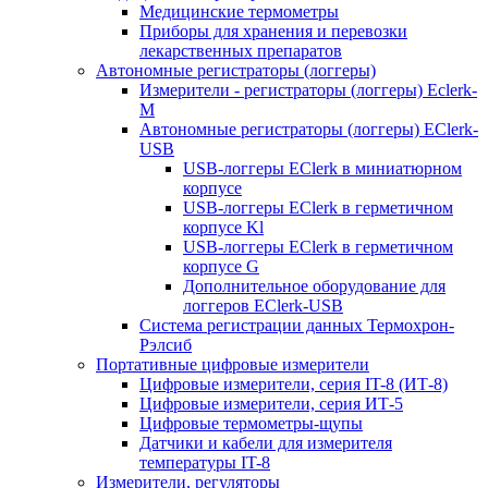
Медицинские термометры
Приборы для хранения и перевозки
лекарственных препаратов
Автономные регистраторы (логгеры)
Измерители - регистраторы (логгеры) Eclerk-
M
Автономные регистраторы (логгеры) EClerk-
USB
USB-логгеры EClerk в миниатюрном
корпусе
USB-логгеры EClerk в герметичном
корпусе Kl
USB-логгеры EClerk в герметичном
корпусе G
Дополнительное оборудование для
логгеров EClerk-USB
Система регистрации данных Термохрон-
Рэлсиб
Портативные цифровые измерители
Цифровые измерители, серия IT-8 (ИТ-8)
Цифровые измерители, серия ИТ-5
Цифровые термометры-щупы
Датчики и кабели для измерителя
температуры IT-8
Измерители, регуляторы