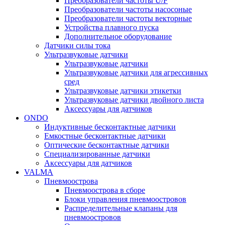
Преобразователи частоты U/F
Преобразователи частоты насосоные
Преобразователи частоты векторные
Устройства плавного пуска
Дополнительное оборудование
Датчики силы тока
Ультразвуковые датчики
Ультразвуковые датчики
Ультразвуковые датчики для агрессивных
сред
Ультразвуковые датчики этикетки
Ультразвуковые датчики двойного листа
Аксессуары для датчиков
ONDO
Индуктивные бесконтактные датчики
Емкостные бесконтактные датчики
Оптические бесконтактные датчики
Специализированные датчики
Аксессуары для датчиков
VALMA
Пневмоострова
Пневмоострова в сборе
Блоки управления пневмоостровов
Распределительные клапаны для
пневмоостровов