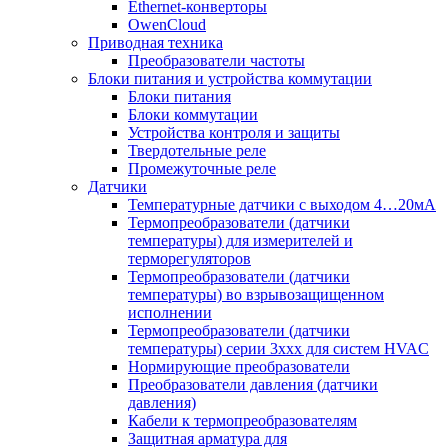
Ethernet-конверторы
OwenCloud
Приводная техника
Преобразователи частоты
Блоки питания и устройства коммутации
Блоки питания
Блоки коммутации
Устройства контроля и защиты
Твердотельные реле
Промежуточные реле
Датчики
Температурные датчики с выходом 4…20мА
Термопреобразователи (датчики
температуры) для измерителей и
терморегуляторов
Термопреобразователи (датчики
температуры) во взрывозащищенном
исполнении
Термопреобразователи (датчики
температуры) серии 3ххх для систем HVAC
Нормирующие преобразователи
Преобразователи давления (датчики
давления)
Кабели к термопреобразователям
Защитная арматура для