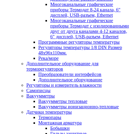
Многоканальные графические
приборы Термодат 8-24 канала, 6"
дисплей, USB-разъем, Ethernet
Многоканальные графические
приборы Термодат с изолированными
друг от друга каналами 4-12 каналов,
6" дисплей, USB-разъем, Ethernet
Программные регуляторы температуры
Регуляторы температуры 1/8 DIN Размер
48х96х110мм.
Река/море
Дополнительное оборудование для
терморегуляторов
Преобразователи интерфейсов
Дополнительное оборудование
Регуляторы и измеритель влажности
Самописцы
Вакуумметры
Вакуумметры тепловые
Вакуумметры ионизационно-тепловые
Датчики температуры
Термопары
Монтажная арматура
Бобышки
Гильзы защитные