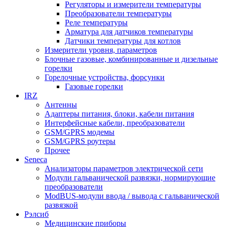
Регуляторы и измерители температуры
Преобразователи температуры
Реле температуры
Арматура для датчиков температуры
Датчики температуры для котлов
Измерители уровня, параметров
Блочные газовые, комбинированные и дизельные
горелки
Горелочные устройства, форсунки
Газовые горелки
IRZ
Антенны
Адаптеры питания, блоки, кабели питания
Интерфейсные кабели, преобразователи
GSM/GPRS модемы
GSM/GPRS роутеры
Прочее
Seneca
Анализаторы параметров электрической сети
Модули гальванической развязки, нормирующие
преобразователи
ModBUS-модули ввода / вывода с гальванической
развязкой
Рэлсиб
Медицинские приборы