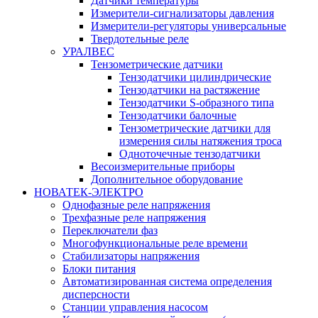
Датчики температуры
Измерители-сигнализаторы давления
Измерители-регуляторы универсальные
Твердотельные реле
УРАЛВЕС
Тензометрические датчики
Тензодатчики цилиндрические
Тензодатчики на растяжение
Тензодатчики S-образного типа
Тензодатчики балочные
Тензометрические датчики для
измерения силы натяжения троса
Одноточечные тензодатчики
Весоизмерительные приборы
Дополнительное оборудование
НОВАТЕК-ЭЛЕКТРО
Однофазные реле напряжения
Трехфазные реле напряжения
Переключатели фаз
Многофункциональные реле времени
Стабилизаторы напряжения
Блоки питания
Автоматизированная система определения
дисперсности
Станции управления насосом