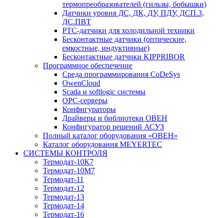
термопреобразователей (гильзы, бобышки)
Датчики уровня ДС, ДК, ДУ, ПДУ, ДСП.3,
ДС.ПВТ
PTC-датчики для холодильной техники
Бесконтактные датчики (оптические,
емкостные, индуктивные)
Бесконтактные датчики KIPPRIBOR
Программное обеспечение
Среда программирования CoDeSys
OwenCloud
Scada и softlogic системы
OPC-серверы
Конфигураторы
Драйверы и библиотеки ОВЕН
Конфигуратор решений АСУЗ
Полный каталог оборудования «ОВЕН»
Каталог оборудования MEYERTEC
СИСТЕМЫ КОНТРОЛЯ
Термодат-10К7
Термодат-10М7
Термодат-11
Термодат-12
Термодат-13
Термодат-14
Термодат-16