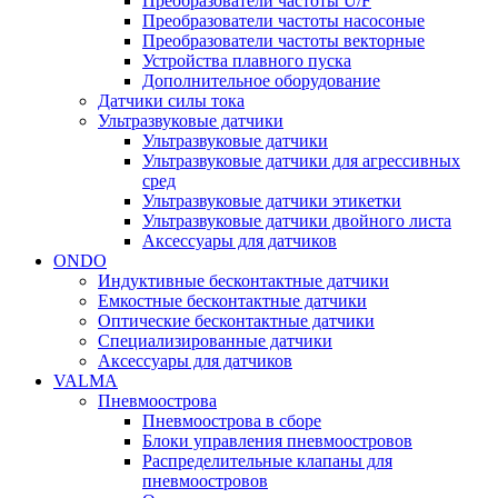
Преобразователи частоты U/F
Преобразователи частоты насосоные
Преобразователи частоты векторные
Устройства плавного пуска
Дополнительное оборудование
Датчики силы тока
Ультразвуковые датчики
Ультразвуковые датчики
Ультразвуковые датчики для агрессивных
сред
Ультразвуковые датчики этикетки
Ультразвуковые датчики двойного листа
Аксессуары для датчиков
ONDO
Индуктивные бесконтактные датчики
Емкостные бесконтактные датчики
Оптические бесконтактные датчики
Специализированные датчики
Аксессуары для датчиков
VALMA
Пневмоострова
Пневмоострова в сборе
Блоки управления пневмоостровов
Распределительные клапаны для
пневмоостровов