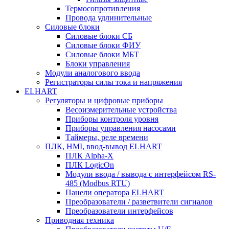
Термосопротивления
Провода удлинительные
Силовые блоки
Силовые блоки СБ
Силовые блоки ФИУ
Силовые блоки МБТ
Блоки управления
Модули аналогового ввода
Регистраторы силы тока и напряжения
ELHART
Регуляторы и цифровые приборы
Весоизмерительные устройства
Приборы контроля уровня
Приборы управления насосами
Таймеры, реле времени
ПЛК, HMI, ввод-вывод ELHART
ПЛК Alpha-X
ПЛК LogicOn
Модули ввода / вывода с интерфейсом RS-
485 (Modbus RTU)
Панели оператора ELHART
Преобразователи / разветвители сигналов
Преобразователи интерфейсов
Приводная техника