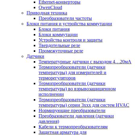
Ethernet-конверторы
OwenCloud
Приводная техника
Преобразователи частоты
Блоки питания и устройства коммутации
Блоки питания
Блоки коммутации
Устройства контроля и защиты
Твердотельные реле
Промежуточные реле
Датчики
Температурные датчики с выходом 4…20мА
Термопреобразователи (датчики
температуры) для измерителей и
терморегуляторов
Термопреобразователи (датчики
температуры) во взрывозащищенном
исполнении
Термопреобразователи (датчики
температуры) серии 3ххх для систем HVAC
Нормирующие преобразователи
Преобразователи давления (датчики
давления)
Кабели к термопреобразователям
Защитная арматура для