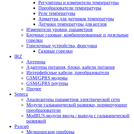
Регуляторы и измерители температуры
Преобразователи температуры
Реле температуры
Арматура для датчиков температуры
Датчики температуры для котлов
Измерители уровня, параметров
Блочные газовые, комбинированные и дизельные
горелки
Горелочные устройства, форсунки
Газовые горелки
IRZ
Антенны
Адаптеры питания, блоки, кабели питания
Интерфейсные кабели, преобразователи
GSM/GPRS модемы
GSM/GPRS роутеры
Прочее
Seneca
Анализаторы параметров электрической сети
Модули гальванической развязки, нормирующие
преобразователи
ModBUS-модули ввода / вывода с гальванической
развязкой
Рэлсиб
Медицинские приборы