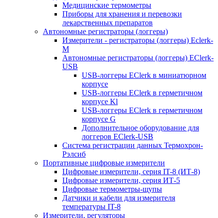
Медицинские термометры
Приборы для хранения и перевозки
лекарственных препаратов
Автономные регистраторы (логгеры)
Измерители - регистраторы (логгеры) Eclerk-
M
Автономные регистраторы (логгеры) EClerk-
USB
USB-логгеры EClerk в миниатюрном
корпусе
USB-логгеры EClerk в герметичном
корпусе Kl
USB-логгеры EClerk в герметичном
корпусе G
Дополнительное оборудование для
логгеров EClerk-USB
Система регистрации данных Термохрон-
Рэлсиб
Портативные цифровые измерители
Цифровые измерители, серия IT-8 (ИТ-8)
Цифровые измерители, серия ИТ-5
Цифровые термометры-щупы
Датчики и кабели для измерителя
температуры IT-8
Измерители, регуляторы