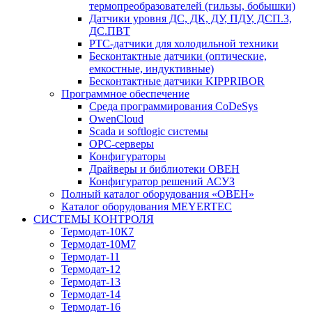
термопреобразователей (гильзы, бобышки)
Датчики уровня ДС, ДК, ДУ, ПДУ, ДСП.3,
ДС.ПВТ
PTC-датчики для холодильной техники
Бесконтактные датчики (оптические,
емкостные, индуктивные)
Бесконтактные датчики KIPPRIBOR
Программное обеспечение
Среда программирования CoDeSys
OwenCloud
Scada и softlogic системы
OPC-серверы
Конфигураторы
Драйверы и библиотеки ОВЕН
Конфигуратор решений АСУЗ
Полный каталог оборудования «ОВЕН»
Каталог оборудования MEYERTEC
СИСТЕМЫ КОНТРОЛЯ
Термодат-10К7
Термодат-10М7
Термодат-11
Термодат-12
Термодат-13
Термодат-14
Термодат-16