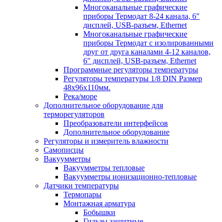
Многоканальные графические
приборы Термодат 8-24 канала, 6"
дисплей, USB-разъем, Ethernet
Многоканальные графические
приборы Термодат с изолированными
друг от друга каналами 4-12 каналов,
6" дисплей, USB-разъем, Ethernet
Программные регуляторы температуры
Регуляторы температуры 1/8 DIN Размер
48х96х110мм.
Река/море
Дополнительное оборудование для
терморегуляторов
Преобразователи интерфейсов
Дополнительное оборудование
Регуляторы и измеритель влажности
Самописцы
Вакуумметры
Вакуумметры тепловые
Вакуумметры ионизационно-тепловые
Датчики температуры
Термопары
Монтажная арматура
Бобышки
Гильзы защитные