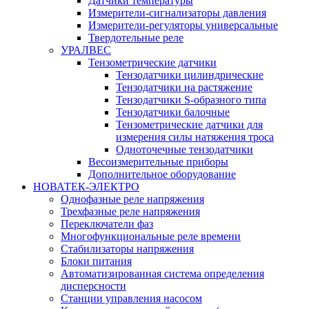
Датчики температуры
Измерители-сигнализаторы давления
Измерители-регуляторы универсальные
Твердотельные реле
УРАЛВЕС
Тензометрические датчики
Тензодатчики цилиндрические
Тензодатчики на растяжение
Тензодатчики S-образного типа
Тензодатчики балочные
Тензометрические датчики для
измерения силы натяжения троса
Одноточечные тензодатчики
Весоизмерительные приборы
Дополнительное оборудование
НОВАТЕК-ЭЛЕКТРО
Однофазные реле напряжения
Трехфазные реле напряжения
Переключатели фаз
Многофункциональные реле времени
Стабилизаторы напряжения
Блоки питания
Автоматизированная система определения
дисперсности
Станции управления насосом