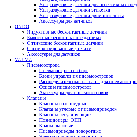
Ультразвуковые датчики для агрессивных сред
Ультразвуковые датчики этикетки
Ультразвуковые датчики двойного листа
Аксессуары для датчиков
ONDO
Индуктивные бесконтактные датчики
Емкостные бесконтактные датчики
Оптические бесконтактные датчики
Специализированные датчики
Аксессуары для датчиков
VALMA
Пневмоострова
Пневмоострова в сборе
Блоки управления пневмоостровов
Распределительные клапаны для пневмоостро
Основы пневмоостровов
Аксессуары для пневмоостровов
Клапаны
Клапаны соленоидные
Клапаны угловые с пневмоприводом
Клапаны регулирующие
Позиционеры, ЭПП
Краны шаровые
Пневмоприводы поворотные
Электроприводы поворотные