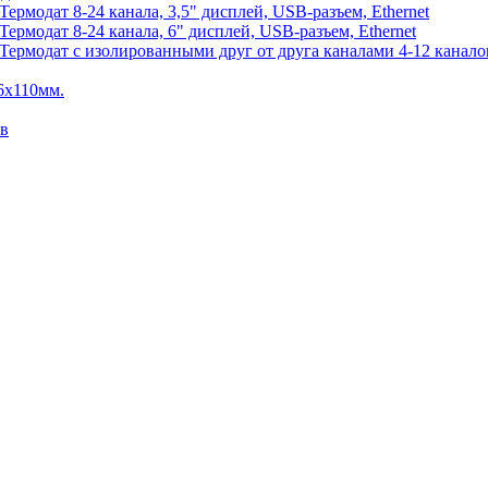
рмодат 8-24 канала, 3,5" дисплей, USB-разъем, Ethernet
рмодат 8-24 канала, 6" дисплей, USB-разъем, Ethernet
рмодат с изолированными друг от друга каналами 4-12 каналов,
6х110мм.
ов