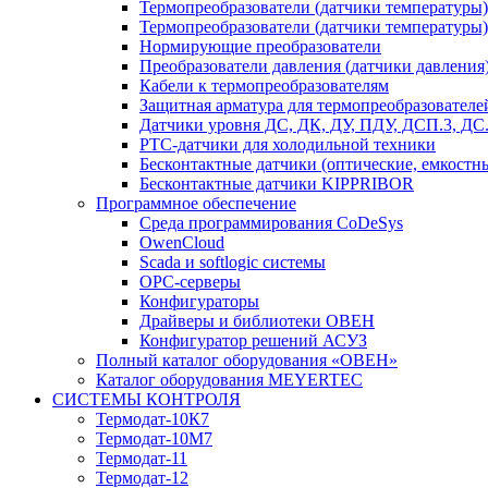
Термопреобразователи (датчики температур
Термопреобразователи (датчики температуры
Нормирующие преобразователи
Преобразователи давления (датчики давления
Кабели к термопреобразователям
Защитная арматура для термопреобразователе
Датчики уровня ДС, ДК, ДУ, ПДУ, ДСП.3, Д
PTC-датчики для холодильной техники
Бесконтактные датчики (оптические, емкостн
Бесконтактные датчики KIPPRIBOR
Программное обеспечение
Среда программирования CoDeSys
OwenCloud
Scada и softlogic системы
OPC-серверы
Конфигураторы
Драйверы и библиотеки ОВЕН
Конфигуратор решений АСУЗ
Полный каталог оборудования «ОВЕН»
Каталог оборудования MEYERTEC
СИСТЕМЫ КОНТРОЛЯ
Термодат-10К7
Термодат-10М7
Термодат-11
Термодат-12