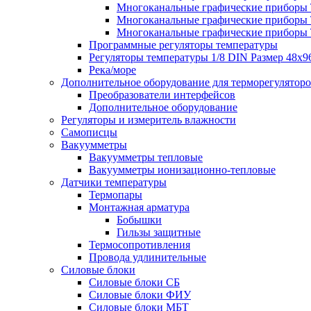
Многоканальные графические приборы Те
Многоканальные графические приборы Те
Многоканальные графические приборы Те
Программные регуляторы температуры
Регуляторы температуры 1/8 DIN Размер 48х9
Река/море
Дополнительное оборудование для терморегулятор
Преобразователи интерфейсов
Дополнительное оборудование
Регуляторы и измеритель влажности
Самописцы
Вакуумметры
Вакуумметры тепловые
Вакуумметры ионизационно-тепловые
Датчики температуры
Термопары
Монтажная арматура
Бобышки
Гильзы защитные
Термосопротивления
Провода удлинительные
Силовые блоки
Силовые блоки СБ
Силовые блоки ФИУ
Силовые блоки МБТ