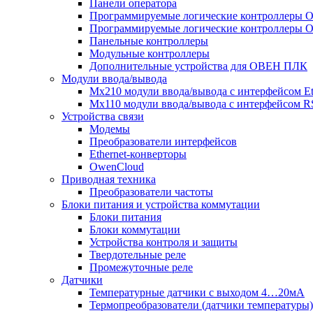
Панели оператора
Программируемые логические контроллеры
Программируемые логические контроллеры
Панельные контроллеры
Модульные контроллеры
Дополнительные устройства для ОВЕН ПЛК
Модули ввода/вывода
Мх210 модули ввода/вывода с интерфейсом Et
Мх110 модули ввода/вывода с интерфейсом R
Устройства связи
Модемы
Преобразователи интерфейсов
Ethernet-конверторы
OwenCloud
Приводная техника
Преобразователи частоты
Блоки питания и устройства коммутации
Блоки питания
Блоки коммутации
Устройства контроля и защиты
Твердотельные реле
Промежуточные реле
Датчики
Температурные датчики с выходом 4…20мА
Термопреобразователи (датчики температуры)