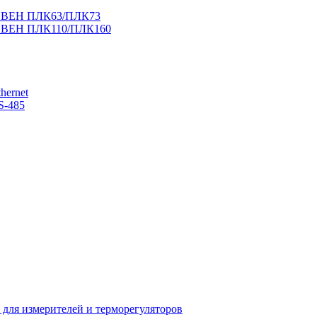
 ОВЕН ПЛК63/ПЛК73
 ОВЕН ПЛК110/ПЛК160
hernet
S-485
 для измерителей и терморегуляторов