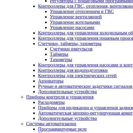
Регуляторы с пошаговыми программами
Контроллеры для ГВС, отопления, вентиляци
Управление отоплением и ГВС
Управление вентиляцией
Управление котельными
Управление насосами
Контроллеры для управления холодильным о
Контроллеры для управления пищевым произ
Счетчики, таймеры, тахометры
Счетчики импульсов
Таймеры
Тахометры
Контроллеры для управления насосами и конт
Контроллеры для водоподготовки
Контроллеры для электрических сетей
Архиваторы
Ручные и автоматические задатчики сигналов
Дополнительные устройства
Приборы контроля и управления
Расходомеры
Приборы для индикации и управления задви
Автоматическая запорно-регулирующая армат
Дополнительные устройства
Системы автоматизации
Программируемые реле