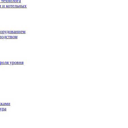
 технолога
и и котельных
борудованием
водством
роля уровня
жками
ура