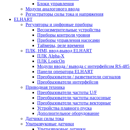
Блоки управления
Модули аналогового ввода
Регистраторы силы тока и напряжения
ELHART
Регуляторы и цифровые приборы
Весоизмерительные устройства
Приборы контроля уровня
Приборы управления насосами
Таймеры, реле времени
ПЛК, HMI, ввод-вывод ELHART
ПЛК Alpha-X
ПЛК LogicOn
Модули ввода / вывода с интерфейсом RS-48
Панели оператора ELHART
Преобразователи / разветвители сигналов
Преобразователи интерфейсов
Приводная техника
Преобразователи частоты U/F
Преобразователи частоты насосоные
Преобразователи частоты векторные
Устройства плавного пуска
Дополнительное оборудование
Датчики силы тока
Ультразвуковые датчики
Ультразвуковые датчики