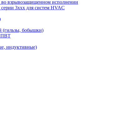
ы) во взрывозащищенном исполнении
) серии 3ххх для систем HVAC
)
й (гильзы, бобышки)
С.ПВТ
ые, индуктивные)