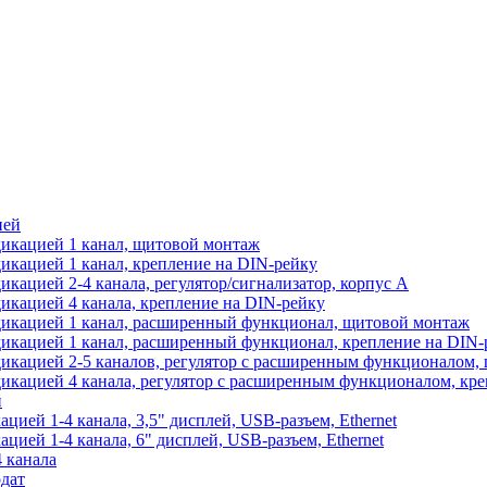
ией
икацией 1 канал, щитовой монтаж
икацией 1 канал, крепление на DIN-рейку
кацией 2-4 канала, регулятор/сигнализатор, корпус А
икацией 4 канала, крепление на DIN-рейку
дикацией 1 канал, расширенный функционал, щитовой монтаж
икацией 1 канал, расширенный функционал, крепление на DIN-
икацией 2-5 каналов, регулятор с расширенным функционалом,
икацией 4 канала, регулятор с расширенным функционалом, кре
й
ией 1-4 канала, 3,5" дисплей, USB-разъем, Ethernet
ией 1-4 канала, 6" дисплей, USB-разъем, Ethernet
 канала
дат