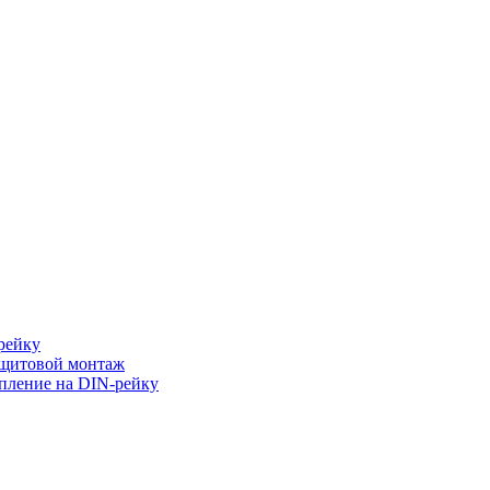
рейку
 щитовой монтаж
пление на DIN-рейку