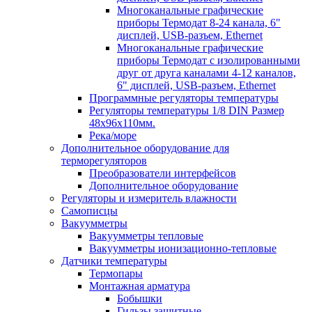
Многоканальные графические
приборы Термодат 8-24 канала, 6"
дисплей, USB-разъем, Ethernet
Многоканальные графические
приборы Термодат с изолированными
друг от друга каналами 4-12 каналов,
6" дисплей, USB-разъем, Ethernet
Программные регуляторы температуры
Регуляторы температуры 1/8 DIN Размер
48х96х110мм.
Река/море
Дополнительное оборудование для
терморегуляторов
Преобразователи интерфейсов
Дополнительное оборудование
Регуляторы и измеритель влажности
Самописцы
Вакуумметры
Вакуумметры тепловые
Вакуумметры ионизационно-тепловые
Датчики температуры
Термопары
Монтажная арматура
Бобышки
Гильзы защитные