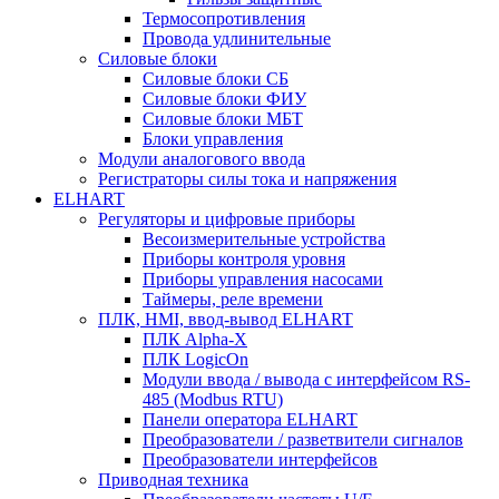
Термосопротивления
Провода удлинительные
Силовые блоки
Силовые блоки СБ
Силовые блоки ФИУ
Силовые блоки МБТ
Блоки управления
Модули аналогового ввода
Регистраторы силы тока и напряжения
ELHART
Регуляторы и цифровые приборы
Весоизмерительные устройства
Приборы контроля уровня
Приборы управления насосами
Таймеры, реле времени
ПЛК, HMI, ввод-вывод ELHART
ПЛК Alpha-X
ПЛК LogicOn
Модули ввода / вывода с интерфейсом RS-
485 (Modbus RTU)
Панели оператора ELHART
Преобразователи / разветвители сигналов
Преобразователи интерфейсов
Приводная техника