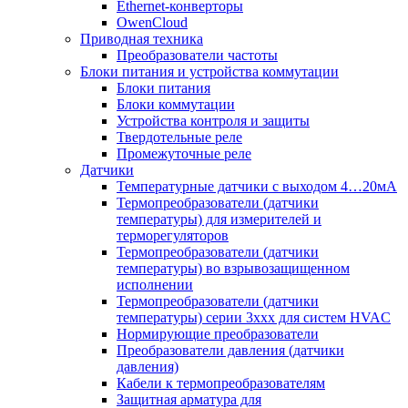
Ethernet-конверторы
OwenCloud
Приводная техника
Преобразователи частоты
Блоки питания и устройства коммутации
Блоки питания
Блоки коммутации
Устройства контроля и защиты
Твердотельные реле
Промежуточные реле
Датчики
Температурные датчики с выходом 4…20мА
Термопреобразователи (датчики
температуры) для измерителей и
терморегуляторов
Термопреобразователи (датчики
температуры) во взрывозащищенном
исполнении
Термопреобразователи (датчики
температуры) серии 3ххх для систем HVAC
Нормирующие преобразователи
Преобразователи давления (датчики
давления)
Кабели к термопреобразователям
Защитная арматура для