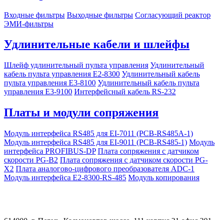
Входные фильтры
Выходные фильтры
Согласующий реактор
ЭМИ-фильтры
Удлинительные кабели и шлейфы
Шлейф удлинительный пульта управления
Удлинительный
кабель пульта управления Е2-8300
Удлинительный кабель
пульта управления Е3-8100
Удлинительный кабель пульта
управления Е3-9100
Интерфейсный кабель RS-232
Платы и модули сопряжения
Модуль интерфейса RS485 для EI-7011 (PCB-RS485A-1)
Модуль интерфейса RS485 для EI-9011 (PCB-RS485-1)
Модуль
интерфейса PROFIBUS-DP
Плата сопряжения с датчиком
скорости PG-B2
Плата сопряжения с датчиком скорости PG-
X2
Плата аналогово-цифрового преобразователя ADC-1
Модуль интерфейса Е2-8300-RS-485
Модуль копирования