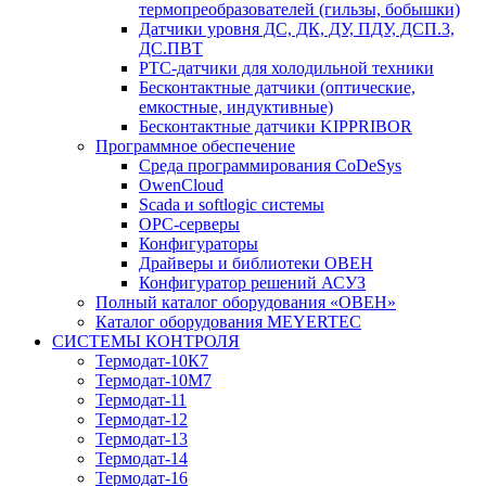
термопреобразователей (гильзы, бобышки)
Датчики уровня ДС, ДК, ДУ, ПДУ, ДСП.3,
ДС.ПВТ
PTC-датчики для холодильной техники
Бесконтактные датчики (оптические,
емкостные, индуктивные)
Бесконтактные датчики KIPPRIBOR
Программное обеспечение
Среда программирования CoDeSys
OwenCloud
Scada и softlogic системы
OPC-серверы
Конфигураторы
Драйверы и библиотеки ОВЕН
Конфигуратор решений АСУЗ
Полный каталог оборудования «ОВЕН»
Каталог оборудования MEYERTEC
СИСТЕМЫ КОНТРОЛЯ
Термодат-10К7
Термодат-10М7
Термодат-11
Термодат-12
Термодат-13
Термодат-14
Термодат-16