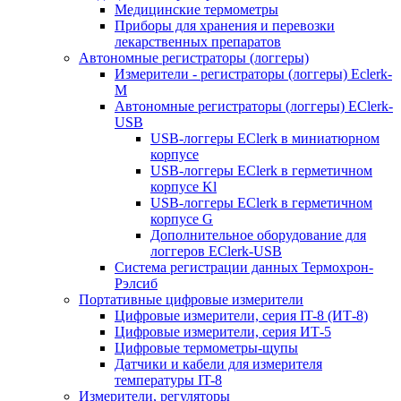
Медицинские термометры
Приборы для хранения и перевозки
лекарственных препаратов
Автономные регистраторы (логгеры)
Измерители - регистраторы (логгеры) Eclerk-
M
Автономные регистраторы (логгеры) EClerk-
USB
USB-логгеры EClerk в миниатюрном
корпусе
USB-логгеры EClerk в герметичном
корпусе Kl
USB-логгеры EClerk в герметичном
корпусе G
Дополнительное оборудование для
логгеров EClerk-USB
Система регистрации данных Термохрон-
Рэлсиб
Портативные цифровые измерители
Цифровые измерители, серия IT-8 (ИТ-8)
Цифровые измерители, серия ИТ-5
Цифровые термометры-щупы
Датчики и кабели для измерителя
температуры IT-8
Измерители, регуляторы