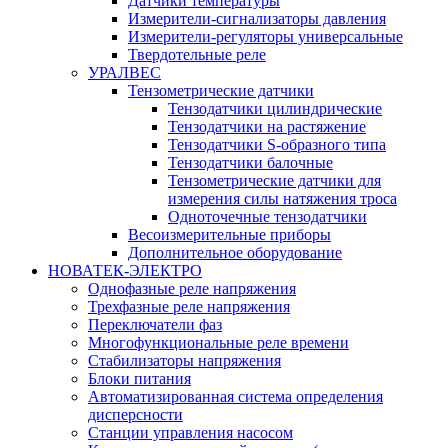
Датчики температуры
Измерители-сигнализаторы давления
Измерители-регуляторы универсальные
Твердотельные реле
УРАЛВЕС
Тензометрические датчики
Тензодатчики цилиндрические
Тензодатчики на растяжение
Тензодатчики S-образного типа
Тензодатчики балочные
Тензометрические датчики для
измерения силы натяжения троса
Одноточечные тензодатчики
Весоизмерительные приборы
Дополнительное оборудование
НОВАТЕК-ЭЛЕКТРО
Однофазные реле напряжения
Трехфазные реле напряжения
Переключатели фаз
Многофункциональные реле времени
Стабилизаторы напряжения
Блоки питания
Автоматизированная система определения
дисперсности
Станции управления насосом