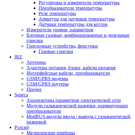
Регуляторы и измерители температуры
Преобразователи температуры
Реле температуры
Арматура для датчиков температуры
Датчики температуры для котлов
Измерители уровня, параметров
Блочные газовые, комбинированные и дизельные
горелки
Горелочные устройства, форсунки
Газовые горелки
IRZ
Антенны
Адаптеры питания, блоки, кабели питания
Интерфейсные кабели, преобразователи
GSM/GPRS модемы
GSM/GPRS роутеры
Прочее
Seneca
Анализаторы параметров электрической сети
Модули гальванической развязки, нормирующие
преобразователи
ModBUS-модули ввода / вывода с гальванической
развязкой
Рэлсиб
Медицинские приборы