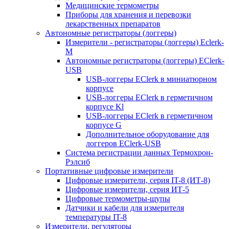
Медицинские термометры
Приборы для хранения и перевозки
лекарственных препаратов
Автономные регистраторы (логгеры)
Измерители - регистраторы (логгеры) Eclerk-
M
Автономные регистраторы (логгеры) EClerk-
USB
USB-логгеры EClerk в миниатюрном
корпусе
USB-логгеры EClerk в герметичном
корпусе Kl
USB-логгеры EClerk в герметичном
корпусе G
Дополнительное оборудование для
логгеров EClerk-USB
Система регистрации данных Термохрон-
Рэлсиб
Портативные цифровые измерители
Цифровые измерители, серия IT-8 (ИТ-8)
Цифровые измерители, серия ИТ-5
Цифровые термометры-щупы
Датчики и кабели для измерителя
температуры IT-8
Измерители, регуляторы