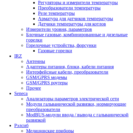
Регуляторы и измерители температуры
Преобразователи температуры
Реле температуры
Арматура для датчиков температуры
Датчики температуры для котлов
Измерители уровня, параметров
Блочные газовые, комбинированные и дизельные
горелки
Горелочные устройства, форсунки
Газовые горелки
IRZ
Антенны
Адаптеры питания, блоки, кабели питания
Интерфейсные кабели, преобразователи
GSM/GPRS модемы
GSM/GPRS роутеры
Прочее
Seneca
Анализаторы параметров электрической сети
Модули гальванической развязки, нормирующие
преобразователи
ModBUS-модули ввода / вывода с гальванической
развязкой
Рэлсиб
Медицинские приборы