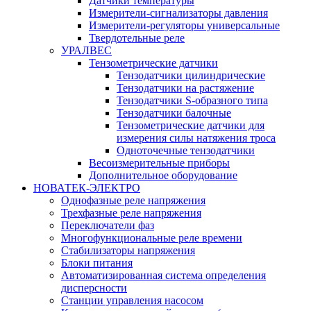
Датчики температуры
Измерители-сигнализаторы давления
Измерители-регуляторы универсальные
Твердотельные реле
УРАЛВЕС
Тензометрические датчики
Тензодатчики цилиндрические
Тензодатчики на растяжение
Тензодатчики S-образного типа
Тензодатчики балочные
Тензометрические датчики для
измерения силы натяжения троса
Одноточечные тензодатчики
Весоизмерительные приборы
Дополнительное оборудование
НОВАТЕК-ЭЛЕКТРО
Однофазные реле напряжения
Трехфазные реле напряжения
Переключатели фаз
Многофункциональные реле времени
Стабилизаторы напряжения
Блоки питания
Автоматизированная система определения
дисперсности
Станции управления насосом