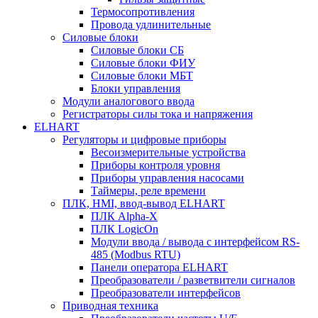
Термосопротивления
Провода удлинительные
Силовые блоки
Силовые блоки СБ
Силовые блоки ФИУ
Силовые блоки МБТ
Блоки управления
Модули аналогового ввода
Регистраторы силы тока и напряжения
ELHART
Регуляторы и цифровые приборы
Весоизмерительные устройства
Приборы контроля уровня
Приборы управления насосами
Таймеры, реле времени
ПЛК, HMI, ввод-вывод ELHART
ПЛК Alpha-X
ПЛК LogicOn
Модули ввода / вывода с интерфейсом RS-
485 (Modbus RTU)
Панели оператора ELHART
Преобразователи / разветвители сигналов
Преобразователи интерфейсов
Приводная техника