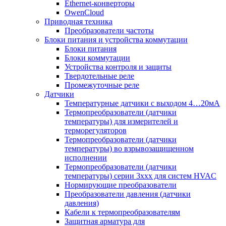
Ethernet-конверторы
OwenCloud
Приводная техника
Преобразователи частоты
Блоки питания и устройства коммутации
Блоки питания
Блоки коммутации
Устройства контроля и защиты
Твердотельные реле
Промежуточные реле
Датчики
Температурные датчики с выходом 4…20мА
Термопреобразователи (датчики
температуры) для измерителей и
терморегуляторов
Термопреобразователи (датчики
температуры) во взрывозащищенном
исполнении
Термопреобразователи (датчики
температуры) серии 3ххх для систем HVAC
Нормирующие преобразователи
Преобразователи давления (датчики
давления)
Кабели к термопреобразователям
Защитная арматура для