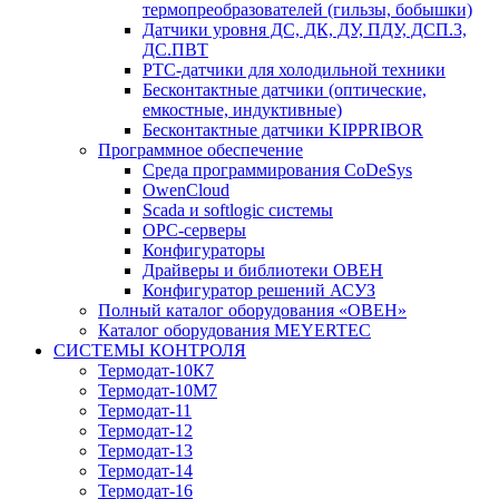
термопреобразователей (гильзы, бобышки)
Датчики уровня ДС, ДК, ДУ, ПДУ, ДСП.3,
ДС.ПВТ
PTC-датчики для холодильной техники
Бесконтактные датчики (оптические,
емкостные, индуктивные)
Бесконтактные датчики KIPPRIBOR
Программное обеспечение
Среда программирования CoDeSys
OwenCloud
Scada и softlogic системы
OPC-серверы
Конфигураторы
Драйверы и библиотеки ОВЕН
Конфигуратор решений АСУЗ
Полный каталог оборудования «ОВЕН»
Каталог оборудования MEYERTEC
СИСТЕМЫ КОНТРОЛЯ
Термодат-10К7
Термодат-10М7
Термодат-11
Термодат-12
Термодат-13
Термодат-14
Термодат-16