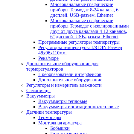
Многоканальные графические
приборы Термодат 8-24 канала, 6"
дисплей, USB-разъем, Ethernet
Многоканальные графические
приборы Термодат с изолированными
друг от друга каналами 4-12 каналов,
6" дисплей, USB-разъем, Ethernet
Программные регуляторы температуры
Регуляторы температуры 1/8 DIN Размер
48х96х110мм.
Река/море
Дополнительное оборудование для
терморегуляторов
Преобразователи интерфейсов
Дополнительное оборудование
Регуляторы и измеритель влажности
Самописцы
Вакуумметры
Вакуумметры тепловые
Вакуумметры ионизационно-тепловые
Датчики температуры
Термопары
Монтажная арматура
Бобышки
Гильзы защитные