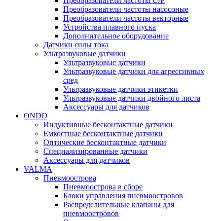
Преобразователи частоты U/F
Преобразователи частоты насосоные
Преобразователи частоты векторные
Устройства плавного пуска
Дополнительное оборудование
Датчики силы тока
Ультразвуковые датчики
Ультразвуковые датчики
Ультразвуковые датчики для агрессивных
сред
Ультразвуковые датчики этикетки
Ультразвуковые датчики двойного листа
Аксессуары для датчиков
ONDO
Индуктивные бесконтактные датчики
Емкостные бесконтактные датчики
Оптические бесконтактные датчики
Специализированные датчики
Аксессуары для датчиков
VALMA
Пневмоострова
Пневмоострова в сборе
Блоки управления пневмоостровов
Распределительные клапаны для
пневмоостровов