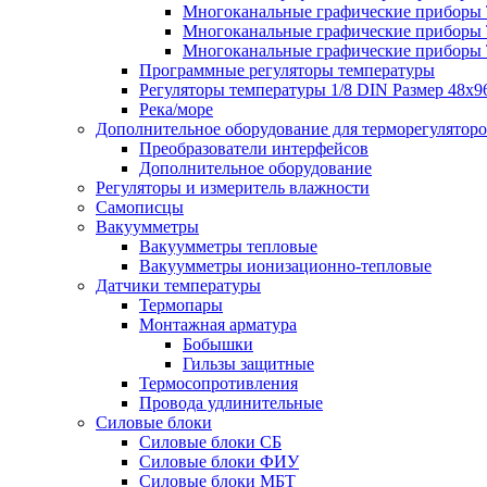
Многоканальные графические приборы Те
Многоканальные графические приборы Те
Многоканальные графические приборы Те
Программные регуляторы температуры
Регуляторы температуры 1/8 DIN Размер 48х9
Река/море
Дополнительное оборудование для терморегулятор
Преобразователи интерфейсов
Дополнительное оборудование
Регуляторы и измеритель влажности
Самописцы
Вакуумметры
Вакуумметры тепловые
Вакуумметры ионизационно-тепловые
Датчики температуры
Термопары
Монтажная арматура
Бобышки
Гильзы защитные
Термосопротивления
Провода удлинительные
Силовые блоки
Силовые блоки СБ
Силовые блоки ФИУ
Силовые блоки МБТ