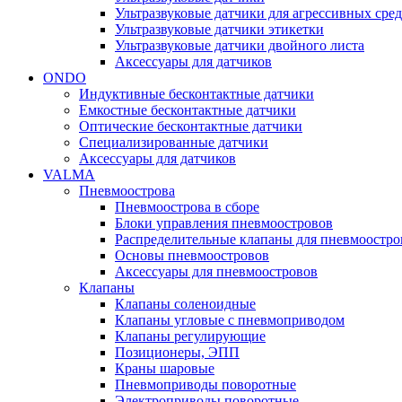
Ультразвуковые датчики для агрессивных сред
Ультразвуковые датчики этикетки
Ультразвуковые датчики двойного листа
Аксессуары для датчиков
ONDO
Индуктивные бесконтактные датчики
Емкостные бесконтактные датчики
Оптические бесконтактные датчики
Специализированные датчики
Аксессуары для датчиков
VALMA
Пневмоострова
Пневмоострова в сборе
Блоки управления пневмоостровов
Распределительные клапаны для пневмоостро
Основы пневмоостровов
Аксессуары для пневмоостровов
Клапаны
Клапаны соленоидные
Клапаны угловые с пневмоприводом
Клапаны регулирующие
Позиционеры, ЭПП
Краны шаровые
Пневмоприводы поворотные
Электроприводы поворотные