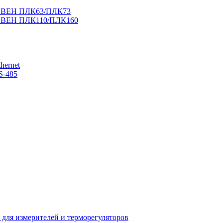
 ОВЕН ПЛК63/ПЛК73
 ОВЕН ПЛК110/ПЛК160
hernet
S-485
 для измерителей и терморегуляторов