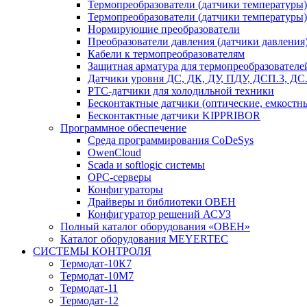
Термопреобразователи (датчики температур
Термопреобразователи (датчики температуры
Нормирующие преобразователи
Преобразователи давления (датчики давления
Кабели к термопреобразователям
Защитная арматура для термопреобразователе
Датчики уровня ДС, ДК, ДУ, ПДУ, ДСП.3, Д
PTC-датчики для холодильной техники
Бесконтактные датчики (оптические, емкостн
Бесконтактные датчики KIPPRIBOR
Программное обеспечение
Среда программирования CoDeSys
OwenCloud
Scada и softlogic системы
OPC-серверы
Конфигураторы
Драйверы и библиотеки ОВЕН
Конфигуратор решений АСУЗ
Полный каталог оборудования «ОВЕН»
Каталог оборудования MEYERTEC
СИСТЕМЫ КОНТРОЛЯ
Термодат-10К7
Термодат-10М7
Термодат-11
Термодат-12