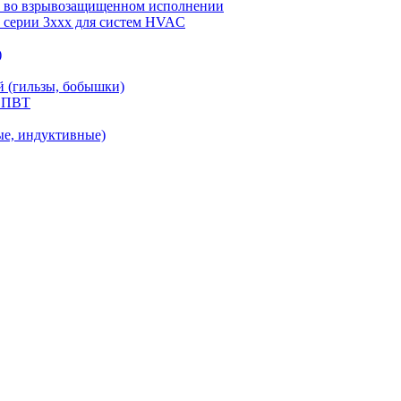
ы) во взрывозащищенном исполнении
) серии 3ххх для систем HVAC
)
й (гильзы, бобышки)
С.ПВТ
ые, индуктивные)