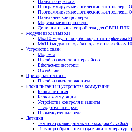
Панели оператора
Программируемые логические контроллеры
Программируемые логические контроллеры
Панельные контроллеры
Модульные контроллеры
Дополнительные устройства для ОВЕН ПЛК
Модули ввода/вывода
Мх210 модули ввода/вывода с интерфейсом Et
Мх110 модули ввода/вывода с интерфейсом R
Устройства связи
Модемы
Преобразователи интерфейсов
Ethernet-конверторы
OwenCloud
Приводная техника
Преобразователи частоты
Блоки питания и устройства коммутации
Блоки питания
Блоки коммутации
Устройства контроля и защиты
Твердотельные реле
Промежуточные реле
Датчики
Температурные датчики с выходом 4…20мА
Термопреобразователи (датчики температуры)