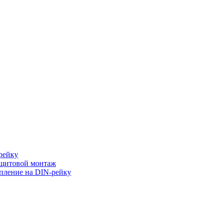
рейку
 щитовой монтаж
пление на DIN-рейку