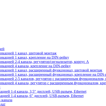
ией
икацией 1 канал, щитовой монтаж
икацией 1 канал, крепление на DIN-рейку
кацией 2-4 канала, регулятор/сигнализатор, корпус А
икацией 4 канала, крепление на DIN-рейку
дикацией 1 канал, расширенный функционал, щитовой монтаж
икацией 1 канал, расширенный функционал, крепление на DIN-
икацией 2-5 каналов, регулятор с расширенным функционалом,
икацией 4 канала, регулятор с расширенным функционалом, кре
й
ией 1-4 канала, 3,5" дисплей, USB-разъем, Ethernet
ией 1-4 канала, 6" дисплей, USB-разъем, Ethernet
 канала
дат