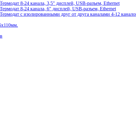
рмодат 8-24 канала, 3,5" дисплей, USB-разъем, Ethernet
рмодат 8-24 канала, 6" дисплей, USB-разъем, Ethernet
рмодат с изолированными друг от друга каналами 4-12 каналов,
6х110мм.
ов