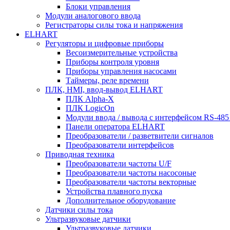
Блоки управления
Модули аналогового ввода
Регистраторы силы тока и напряжения
ELHART
Регуляторы и цифровые приборы
Весоизмерительные устройства
Приборы контроля уровня
Приборы управления насосами
Таймеры, реле времени
ПЛК, HMI, ввод-вывод ELHART
ПЛК Alpha-X
ПЛК LogicOn
Модули ввода / вывода с интерфейсом RS-48
Панели оператора ELHART
Преобразователи / разветвители сигналов
Преобразователи интерфейсов
Приводная техника
Преобразователи частоты U/F
Преобразователи частоты насосоные
Преобразователи частоты векторные
Устройства плавного пуска
Дополнительное оборудование
Датчики силы тока
Ультразвуковые датчики
Ультразвуковые датчики