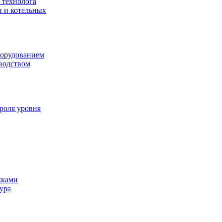
 технолога
и и котельных
борудованием
водством
роля уровня
жками
ура