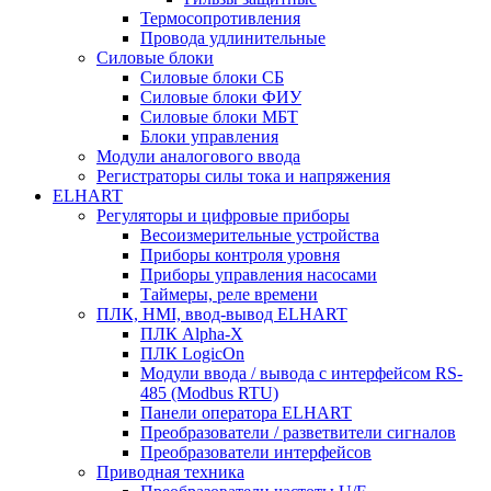
Термосопротивления
Провода удлинительные
Силовые блоки
Силовые блоки СБ
Силовые блоки ФИУ
Силовые блоки МБТ
Блоки управления
Модули аналогового ввода
Регистраторы силы тока и напряжения
ELHART
Регуляторы и цифровые приборы
Весоизмерительные устройства
Приборы контроля уровня
Приборы управления насосами
Таймеры, реле времени
ПЛК, HMI, ввод-вывод ELHART
ПЛК Alpha-X
ПЛК LogicOn
Модули ввода / вывода с интерфейсом RS-
485 (Modbus RTU)
Панели оператора ELHART
Преобразователи / разветвители сигналов
Преобразователи интерфейсов
Приводная техника