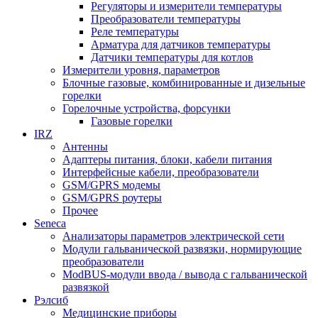
Регуляторы и измерители температуры
Преобразователи температуры
Реле температуры
Арматура для датчиков температуры
Датчики температуры для котлов
Измерители уровня, параметров
Блочные газовые, комбинированные и дизельные
горелки
Горелочные устройства, форсунки
Газовые горелки
IRZ
Антенны
Адаптеры питания, блоки, кабели питания
Интерфейсные кабели, преобразователи
GSM/GPRS модемы
GSM/GPRS роутеры
Прочее
Seneca
Анализаторы параметров электрической сети
Модули гальванической развязки, нормирующие
преобразователи
ModBUS-модули ввода / вывода с гальванической
развязкой
Рэлсиб
Медицинские приборы