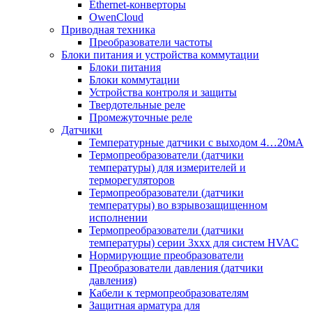
Ethernet-конверторы
OwenCloud
Приводная техника
Преобразователи частоты
Блоки питания и устройства коммутации
Блоки питания
Блоки коммутации
Устройства контроля и защиты
Твердотельные реле
Промежуточные реле
Датчики
Температурные датчики с выходом 4…20мА
Термопреобразователи (датчики
температуры) для измерителей и
терморегуляторов
Термопреобразователи (датчики
температуры) во взрывозащищенном
исполнении
Термопреобразователи (датчики
температуры) серии 3ххх для систем HVAC
Нормирующие преобразователи
Преобразователи давления (датчики
давления)
Кабели к термопреобразователям
Защитная арматура для