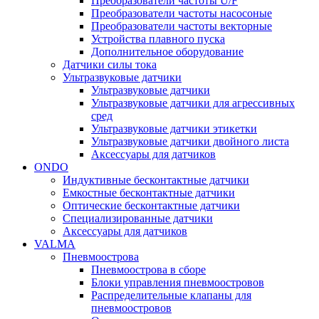
Преобразователи частоты U/F
Преобразователи частоты насосоные
Преобразователи частоты векторные
Устройства плавного пуска
Дополнительное оборудование
Датчики силы тока
Ультразвуковые датчики
Ультразвуковые датчики
Ультразвуковые датчики для агрессивных
сред
Ультразвуковые датчики этикетки
Ультразвуковые датчики двойного листа
Аксессуары для датчиков
ONDO
Индуктивные бесконтактные датчики
Емкостные бесконтактные датчики
Оптические бесконтактные датчики
Специализированные датчики
Аксессуары для датчиков
VALMA
Пневмоострова
Пневмоострова в сборе
Блоки управления пневмоостровов
Распределительные клапаны для
пневмоостровов