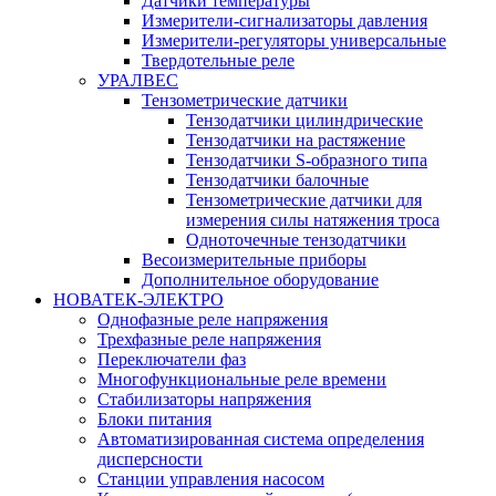
Датчики температуры
Измерители-сигнализаторы давления
Измерители-регуляторы универсальные
Твердотельные реле
УРАЛВЕС
Тензометрические датчики
Тензодатчики цилиндрические
Тензодатчики на растяжение
Тензодатчики S-образного типа
Тензодатчики балочные
Тензометрические датчики для
измерения силы натяжения троса
Одноточечные тензодатчики
Весоизмерительные приборы
Дополнительное оборудование
НОВАТЕК-ЭЛЕКТРО
Однофазные реле напряжения
Трехфазные реле напряжения
Переключатели фаз
Многофункциональные реле времени
Стабилизаторы напряжения
Блоки питания
Автоматизированная система определения
дисперсности
Станции управления насосом