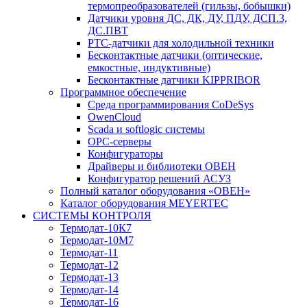
термопреобразователей (гильзы, бобышки)
Датчики уровня ДС, ДК, ДУ, ПДУ, ДСП.3,
ДС.ПВТ
PTC-датчики для холодильной техники
Бесконтактные датчики (оптические,
емкостные, индуктивные)
Бесконтактные датчики KIPPRIBOR
Программное обеспечение
Среда программирования CoDeSys
OwenCloud
Scada и softlogic системы
OPC-серверы
Конфигураторы
Драйверы и библиотеки ОВЕН
Конфигуратор решений АСУЗ
Полный каталог оборудования «ОВЕН»
Каталог оборудования MEYERTEC
СИСТЕМЫ КОНТРОЛЯ
Термодат-10К7
Термодат-10М7
Термодат-11
Термодат-12
Термодат-13
Термодат-14
Термодат-16