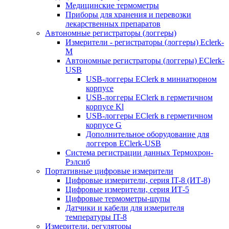
Медицинские термометры
Приборы для хранения и перевозки
лекарственных препаратов
Автономные регистраторы (логгеры)
Измерители - регистраторы (логгеры) Eclerk-
M
Автономные регистраторы (логгеры) EClerk-
USB
USB-логгеры EClerk в миниатюрном
корпусе
USB-логгеры EClerk в герметичном
корпусе Kl
USB-логгеры EClerk в герметичном
корпусе G
Дополнительное оборудование для
логгеров EClerk-USB
Система регистрации данных Термохрон-
Рэлсиб
Портативные цифровые измерители
Цифровые измерители, серия IT-8 (ИТ-8)
Цифровые измерители, серия ИТ-5
Цифровые термометры-щупы
Датчики и кабели для измерителя
температуры IT-8
Измерители, регуляторы