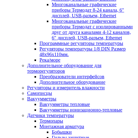
Многоканальные графические
приборы Термодат 8-24 канала, 6"
дисплей, USB-разъем, Ethernet
Многоканальные графические
приборы Термодат с изолированными
друг от друга каналами 4-12 каналов,
6" дисплей, USB-разъем, Ethernet
Программные регуляторы температуры
Регуляторы температуры 1/8 DIN Размер
48х96х110мм.
Река/море
Дополнительное оборудование для
терморегуляторов
Преобразователи интерфейсов
Дополнительное оборудование
Регуляторы и измеритель влажности
Самописцы
Вакуумметры
Вакуумметры тепловые
Вакуумметры ионизационно-тепловые
Датчики температуры
Термопары
Монтажная арматура
Бобышки
Гильзы защитные