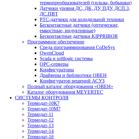
термопреобразователей (гильзы, бобышки)
Датчики уровня ДС, ДК, ДУ, ПДУ, ДСП.3,
ДС.ПВТ
PTC-датчики для холодильной техники
Бесконтактные датчики (оптические,
емкостные, индуктивные)
Бесконтактные датчики KIPPRIBOR
Программное обеспечение
Среда программирования CoDeSys
OwenCloud
Scada и softlogic системы
OPC-серверы
Конфигураторы
Драйверы и библиотеки ОВЕН
Конфигуратор решений АСУЗ
Полный каталог оборудования «ОВЕН»
Каталог оборудования MEYERTEC
СИСТЕМЫ КОНТРОЛЯ
Термодат-10К7
Термодат-10М7
Термодат-11
Термодат-12
Термодат-13
Термодат-14
Термодат-16