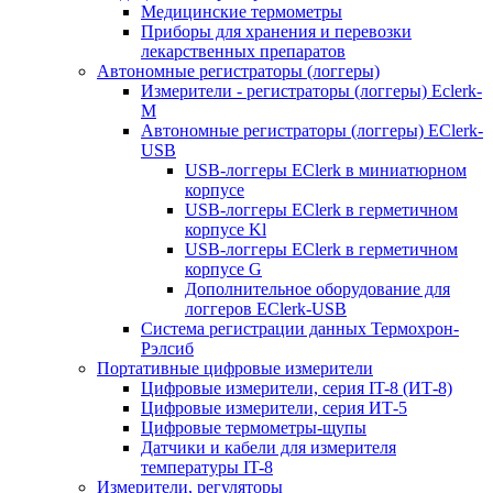
Медицинские термометры
Приборы для хранения и перевозки
лекарственных препаратов
Автономные регистраторы (логгеры)
Измерители - регистраторы (логгеры) Eclerk-
M
Автономные регистраторы (логгеры) EClerk-
USB
USB-логгеры EClerk в миниатюрном
корпусе
USB-логгеры EClerk в герметичном
корпусе Kl
USB-логгеры EClerk в герметичном
корпусе G
Дополнительное оборудование для
логгеров EClerk-USB
Система регистрации данных Термохрон-
Рэлсиб
Портативные цифровые измерители
Цифровые измерители, серия IT-8 (ИТ-8)
Цифровые измерители, серия ИТ-5
Цифровые термометры-щупы
Датчики и кабели для измерителя
температуры IT-8
Измерители, регуляторы