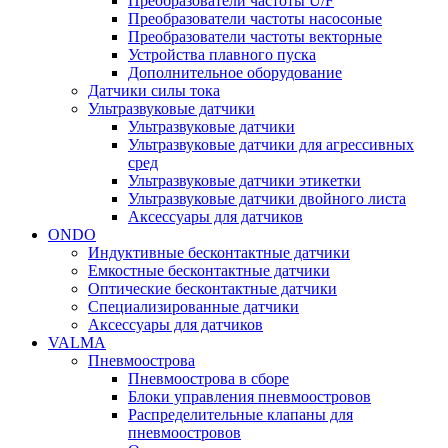
Преобразователи частоты U/F
Преобразователи частоты насосоные
Преобразователи частоты векторные
Устройства плавного пуска
Дополнительное оборудование
Датчики силы тока
Ультразвуковые датчики
Ультразвуковые датчики
Ультразвуковые датчики для агрессивных
сред
Ультразвуковые датчики этикетки
Ультразвуковые датчики двойного листа
Аксессуары для датчиков
ONDO
Индуктивные бесконтактные датчики
Емкостные бесконтактные датчики
Оптические бесконтактные датчики
Специализированные датчики
Аксессуары для датчиков
VALMA
Пневмоострова
Пневмоострова в сборе
Блоки управления пневмоостровов
Распределительные клапаны для
пневмоостровов