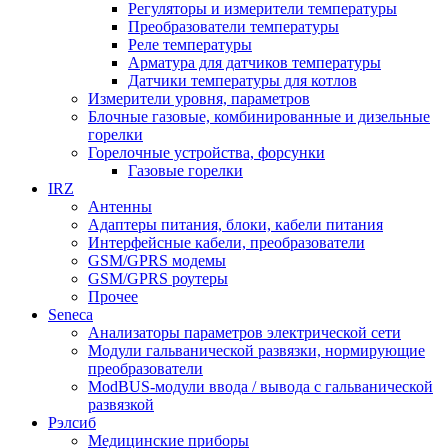
Регуляторы и измерители температуры
Преобразователи температуры
Реле температуры
Арматура для датчиков температуры
Датчики температуры для котлов
Измерители уровня, параметров
Блочные газовые, комбинированные и дизельные
горелки
Горелочные устройства, форсунки
Газовые горелки
IRZ
Антенны
Адаптеры питания, блоки, кабели питания
Интерфейсные кабели, преобразователи
GSM/GPRS модемы
GSM/GPRS роутеры
Прочее
Seneca
Анализаторы параметров электрической сети
Модули гальванической развязки, нормирующие
преобразователи
ModBUS-модули ввода / вывода с гальванической
развязкой
Рэлсиб
Медицинские приборы