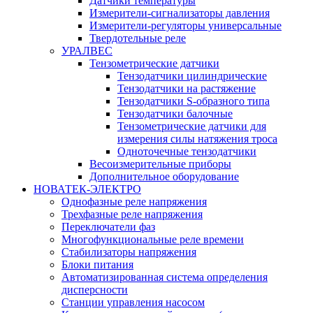
Датчики температуры
Измерители-сигнализаторы давления
Измерители-регуляторы универсальные
Твердотельные реле
УРАЛВЕС
Тензометрические датчики
Тензодатчики цилиндрические
Тензодатчики на растяжение
Тензодатчики S-образного типа
Тензодатчики балочные
Тензометрические датчики для
измерения силы натяжения троса
Одноточечные тензодатчики
Весоизмерительные приборы
Дополнительное оборудование
НОВАТЕК-ЭЛЕКТРО
Однофазные реле напряжения
Трехфазные реле напряжения
Переключатели фаз
Многофункциональные реле времени
Стабилизаторы напряжения
Блоки питания
Автоматизированная система определения
дисперсности
Станции управления насосом