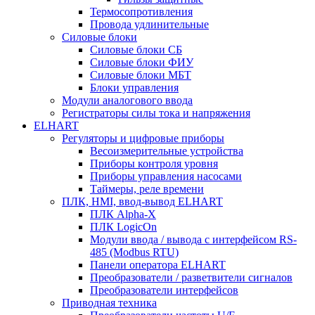
Термосопротивления
Провода удлинительные
Силовые блоки
Силовые блоки СБ
Силовые блоки ФИУ
Силовые блоки МБТ
Блоки управления
Модули аналогового ввода
Регистраторы силы тока и напряжения
ELHART
Регуляторы и цифровые приборы
Весоизмерительные устройства
Приборы контроля уровня
Приборы управления насосами
Таймеры, реле времени
ПЛК, HMI, ввод-вывод ELHART
ПЛК Alpha-X
ПЛК LogicOn
Модули ввода / вывода с интерфейсом RS-
485 (Modbus RTU)
Панели оператора ELHART
Преобразователи / разветвители сигналов
Преобразователи интерфейсов
Приводная техника