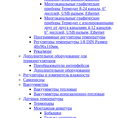
Многоканальные графические
приборы Термодат 8-24 канала, 6"
дисплей, USB-разъем, Ethernet
Многоканальные графические
приборы Термодат с изолированными
друг от друга каналами 4-12 каналов,
6" дисплей, USB-разъем, Ethernet
Программные регуляторы температуры
Регуляторы температуры 1/8 DIN Размер
48х96х110мм.
Река/море
Дополнительное оборудование для
терморегуляторов
Преобразователи интерфейсов
Дополнительное оборудование
Регуляторы и измеритель влажности
Самописцы
Вакуумметры
Вакуумметры тепловые
Вакуумметры ионизационно-тепловые
Датчики температуры
Термопары
Монтажная арматура
Бобышки
Гильзы защитные