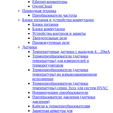
Ethernet-конверторы
OwenCloud
Приводная техника
Преобразователи частоты
Блоки питания и устройства коммутации
Блоки питания
Блоки коммутации
Устройства контроля и защиты
Твердотельные реле
Промежуточные реле
Датчики
Температурные датчики с выходом 4…20мА
Термопреобразователи (датчики
температуры) для измерителей и
терморегуляторов
Термопреобразователи (датчики
температуры) во взрывозащищенном
исполнении
Термопреобразователи (датчики
температуры) серии 3ххх для систем HVAC
Нормирующие преобразователи
Преобразователи давления (датчики
давления)
Кабели к термопреобразователям
Защитная арматура для