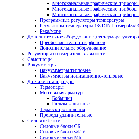
Многоканальные графические приборы Те
Многоканальные графические приборы Те
Многоканальные графические приборы Те
Программные регуляторы температуры
Регуляторы температуры 1/8 DIN Размер 48х9
Река/море
Дополнительное оборудование для терморегулятор
Преобразователи интерфейсов
Дополнительное оборудование
Регуляторы и измеритель влажности
Самописцы
Вакуумметры
Вакуумметры тепловые
Вакуумметры ионизационно-тепловые
Датчики температуры
Термопары
Монтажная арматура
Бобышки
Гильзы защитные
Термосопротивления
Провода удлинительные
Силовые блоки
Силовые блоки СБ
Силовые блоки ФИУ
Силовые блоки МБТ