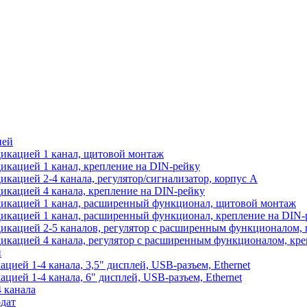
ией
икацией 1 канал, щитовой монтаж
икацией 1 канал, крепление на DIN-рейку
кацией 2-4 канала, регулятор/сигнализатор, корпус А
икацией 4 канала, крепление на DIN-рейку
дикацией 1 канал, расширенный функционал, щитовой монтаж
икацией 1 канал, расширенный функционал, крепление на DIN-
икацией 2-5 каналов, регулятор с расширенным функционалом,
икацией 4 канала, регулятор с расширенным функционалом, кре
й
ией 1-4 канала, 3,5" дисплей, USB-разъем, Ethernet
ией 1-4 канала, 6" дисплей, USB-разъем, Ethernet
 канала
дат