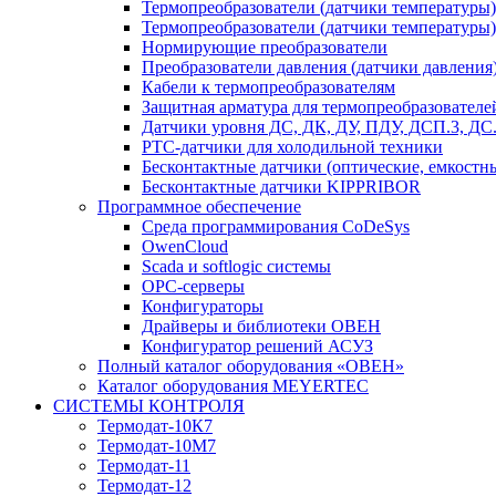
Термопреобразователи (датчики температур
Термопреобразователи (датчики температуры
Нормирующие преобразователи
Преобразователи давления (датчики давления
Кабели к термопреобразователям
Защитная арматура для термопреобразователе
Датчики уровня ДС, ДК, ДУ, ПДУ, ДСП.3, Д
PTC-датчики для холодильной техники
Бесконтактные датчики (оптические, емкостн
Бесконтактные датчики KIPPRIBOR
Программное обеспечение
Среда программирования CoDeSys
OwenCloud
Scada и softlogic системы
OPC-серверы
Конфигураторы
Драйверы и библиотеки ОВЕН
Конфигуратор решений АСУЗ
Полный каталог оборудования «ОВЕН»
Каталог оборудования MEYERTEC
СИСТЕМЫ КОНТРОЛЯ
Термодат-10К7
Термодат-10М7
Термодат-11
Термодат-12