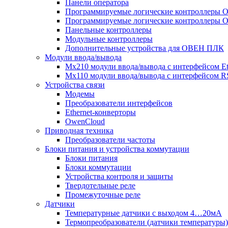
Панели оператора
Программируемые логические контроллеры
Программируемые логические контроллеры
Панельные контроллеры
Модульные контроллеры
Дополнительные устройства для ОВЕН ПЛК
Модули ввода/вывода
Мх210 модули ввода/вывода с интерфейсом Et
Мх110 модули ввода/вывода с интерфейсом R
Устройства связи
Модемы
Преобразователи интерфейсов
Ethernet-конверторы
OwenCloud
Приводная техника
Преобразователи частоты
Блоки питания и устройства коммутации
Блоки питания
Блоки коммутации
Устройства контроля и защиты
Твердотельные реле
Промежуточные реле
Датчики
Температурные датчики с выходом 4…20мА
Термопреобразователи (датчики температуры)