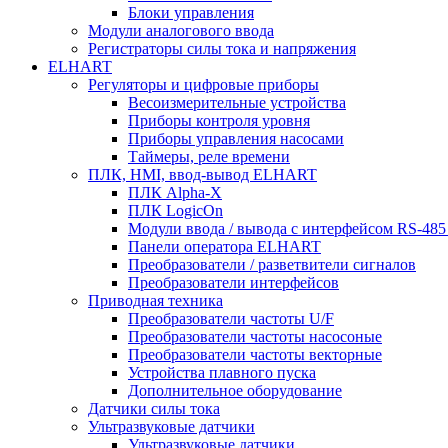
Блоки управления
Модули аналогового ввода
Регистраторы силы тока и напряжения
ELHART
Регуляторы и цифровые приборы
Весоизмерительные устройства
Приборы контроля уровня
Приборы управления насосами
Таймеры, реле времени
ПЛК, HMI, ввод-вывод ELHART
ПЛК Alpha-X
ПЛК LogicOn
Модули ввода / вывода с интерфейсом RS-48
Панели оператора ELHART
Преобразователи / разветвители сигналов
Преобразователи интерфейсов
Приводная техника
Преобразователи частоты U/F
Преобразователи частоты насосоные
Преобразователи частоты векторные
Устройства плавного пуска
Дополнительное оборудование
Датчики силы тока
Ультразвуковые датчики
Ультразвуковые датчики