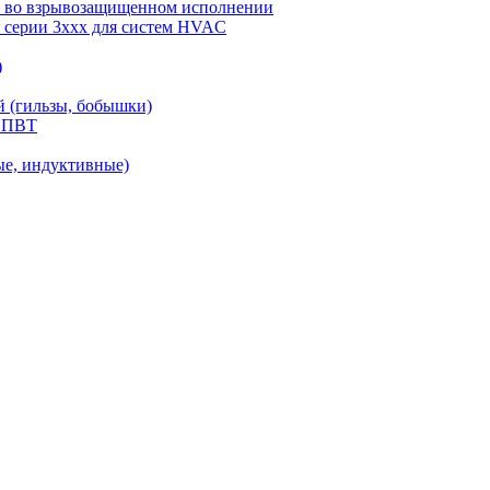
ы) во взрывозащищенном исполнении
) серии 3ххх для систем HVAC
)
й (гильзы, бобышки)
С.ПВТ
ые, индуктивные)