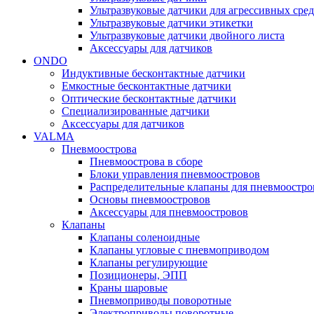
Ультразвуковые датчики для агрессивных сред
Ультразвуковые датчики этикетки
Ультразвуковые датчики двойного листа
Аксессуары для датчиков
ONDO
Индуктивные бесконтактные датчики
Емкостные бесконтактные датчики
Оптические бесконтактные датчики
Специализированные датчики
Аксессуары для датчиков
VALMA
Пневмоострова
Пневмоострова в сборе
Блоки управления пневмоостровов
Распределительные клапаны для пневмоостро
Основы пневмоостровов
Аксессуары для пневмоостровов
Клапаны
Клапаны соленоидные
Клапаны угловые с пневмоприводом
Клапаны регулирующие
Позиционеры, ЭПП
Краны шаровые
Пневмоприводы поворотные
Электроприводы поворотные