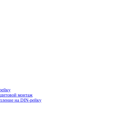
рейку
 щитовой монтаж
пление на DIN-рейку