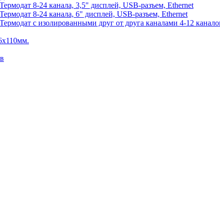
рмодат 8-24 канала, 3,5" дисплей, USB-разъем, Ethernet
рмодат 8-24 канала, 6" дисплей, USB-разъем, Ethernet
рмодат с изолированными друг от друга каналами 4-12 каналов,
6х110мм.
ов