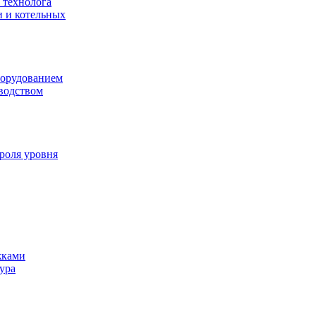
 технолога
и и котельных
борудованием
водством
роля уровня
жками
ура