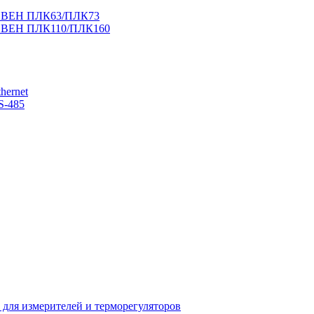
 ОВЕН ПЛК63/ПЛК73
 ОВЕН ПЛК110/ПЛК160
hernet
S-485
 для измерителей и терморегуляторов