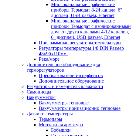
Многоканальные графические
приборы Термодат 8-24 канала, 6"
дисплей, USB-разъем, Ethernet
Многоканальные графические
приборы Термодат с изолированными
друг от друга каналами 4-12 каналов,
6" дисплей, USB-разъем, Ethernet
Программные регуляторы температуры
Регуляторы температуры 1/8 DIN Размер
48х96х110мм.
Река/море
Дополнительное оборудование для
терморегуляторов
Преобразователи интерфейсов
Дополнительное оборудование
Регуляторы и измеритель влажности
Самописцы
Вакуумметры
Вакуумметры тепловые
Вакуумметры ионизационно-тепловые
Датчики температуры
Термопары
Монтажная арматура
Бобышки
Гильзы защитные