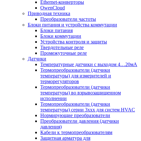
Ethernet-конверторы
OwenCloud
Приводная техника
Преобразователи частоты
Блоки питания и устройства коммутации
Блоки питания
Блоки коммутации
Устройства контроля и защиты
Твердотельные реле
Промежуточные реле
Датчики
Температурные датчики с выходом 4…20мА
Термопреобразователи (датчики
температуры) для измерителей и
терморегуляторов
Термопреобразователи (датчики
температуры) во взрывозащищенном
исполнении
Термопреобразователи (датчики
температуры) серии 3ххх для систем HVAC
Нормирующие преобразователи
Преобразователи давления (датчики
давления)
Кабели к термопреобразователям
Защитная арматура для