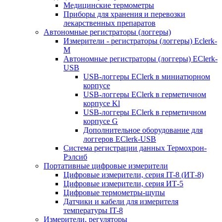
Медицинские термометры
Приборы для хранения и перевозки
лекарственных препаратов
Автономные регистраторы (логгеры)
Измерители - регистраторы (логгеры) Eclerk-
M
Автономные регистраторы (логгеры) EClerk-
USB
USB-логгеры EClerk в миниатюрном
корпусе
USB-логгеры EClerk в герметичном
корпусе Kl
USB-логгеры EClerk в герметичном
корпусе G
Дополнительное оборудование для
логгеров EClerk-USB
Система регистрации данных Термохрон-
Рэлсиб
Портативные цифровые измерители
Цифровые измерители, серия IT-8 (ИТ-8)
Цифровые измерители, серия ИТ-5
Цифровые термометры-щупы
Датчики и кабели для измерителя
температуры IT-8
Измерители, регуляторы