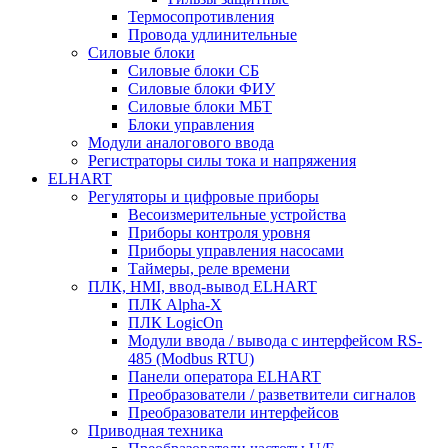
Термосопротивления
Провода удлинительные
Силовые блоки
Силовые блоки СБ
Силовые блоки ФИУ
Силовые блоки МБТ
Блоки управления
Модули аналогового ввода
Регистраторы силы тока и напряжения
ELHART
Регуляторы и цифровые приборы
Весоизмерительные устройства
Приборы контроля уровня
Приборы управления насосами
Таймеры, реле времени
ПЛК, HMI, ввод-вывод ELHART
ПЛК Alpha-X
ПЛК LogicOn
Модули ввода / вывода с интерфейсом RS-
485 (Modbus RTU)
Панели оператора ELHART
Преобразователи / разветвители сигналов
Преобразователи интерфейсов
Приводная техника