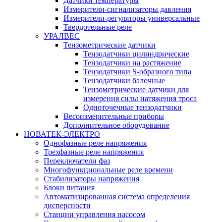
Датчики температуры
Измерители-сигнализаторы давления
Измерители-регуляторы универсальные
Твердотельные реле
УРАЛВЕС
Тензометрические датчики
Тензодатчики цилиндрические
Тензодатчики на растяжение
Тензодатчики S-образного типа
Тензодатчики балочные
Тензометрические датчики для
измерения силы натяжения троса
Одноточечные тензодатчики
Весоизмерительные приборы
Дополнительное оборудование
НОВАТЕК-ЭЛЕКТРО
Однофазные реле напряжения
Трехфазные реле напряжения
Переключатели фаз
Многофункциональные реле времени
Стабилизаторы напряжения
Блоки питания
Автоматизированная система определения
дисперсности
Станции управления насосом