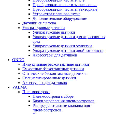
Преобразователи частоты U/F
Преобразователи частоты насосоные
Преобразователи частоты векторные
Устройства плавного пуска
Дополнительное оборудование
Датчики силы тока
Ультразвуковые датчики
Ультразвуковые датчики
Ультразвуковые датчики для агрессивных
сред
Ультразвуковые датчики этикетки
Ультразвуковые датчики двойного листа
Аксессуары для датчиков
ONDO
Индуктивные бесконтактные датчики
Емкостные бесконтактные датчики
Оптические бесконтактные датчики
Специализированные датчики
Аксессуары для датчиков
VALMA
Пневмоострова
Пневмоострова в сборе
Блоки управления пневмоостровов
Распределительные клапаны для
пневмоостровов