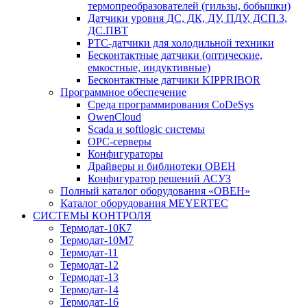
термопреобразователей (гильзы, бобышки)
Датчики уровня ДС, ДК, ДУ, ПДУ, ДСП.3,
ДС.ПВТ
PTC-датчики для холодильной техники
Бесконтактные датчики (оптические,
емкостные, индуктивные)
Бесконтактные датчики KIPPRIBOR
Программное обеспечение
Среда программирования CoDeSys
OwenCloud
Scada и softlogic системы
OPC-серверы
Конфигураторы
Драйверы и библиотеки ОВЕН
Конфигуратор решений АСУЗ
Полный каталог оборудования «ОВЕН»
Каталог оборудования MEYERTEC
СИСТЕМЫ КОНТРОЛЯ
Термодат-10К7
Термодат-10М7
Термодат-11
Термодат-12
Термодат-13
Термодат-14
Термодат-16