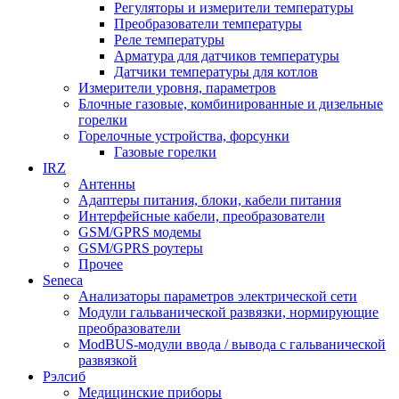
Регуляторы и измерители температуры
Преобразователи температуры
Реле температуры
Арматура для датчиков температуры
Датчики температуры для котлов
Измерители уровня, параметров
Блочные газовые, комбинированные и дизельные
горелки
Горелочные устройства, форсунки
Газовые горелки
IRZ
Антенны
Адаптеры питания, блоки, кабели питания
Интерфейсные кабели, преобразователи
GSM/GPRS модемы
GSM/GPRS роутеры
Прочее
Seneca
Анализаторы параметров электрической сети
Модули гальванической развязки, нормирующие
преобразователи
ModBUS-модули ввода / вывода с гальванической
развязкой
Рэлсиб
Медицинские приборы