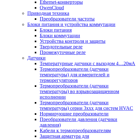
Ethernet-конверторы
OwenCloud
Приводная техника
Преобразователи частоты
Блоки питания и устройства коммутации
Блоки питания
Блоки коммутации
Устройства контроля и защиты
Твердотельные реле
Промежуточные реле
Датчики
Температурные датчики с выходом 4…20мА
Термопреобразователи (датчики
температуры) для измерителей и
терморегуляторов
Термопреобразователи (датчики
температуры) во взрывозащищенном
исполнении
Термопреобразователи (датчики
температуры) серии 3ххх для систем HVAC
Нормирующие преобразователи
Преобразователи давления (датчики
давления)
Кабели к термопреобразователям
Защитная арматура для