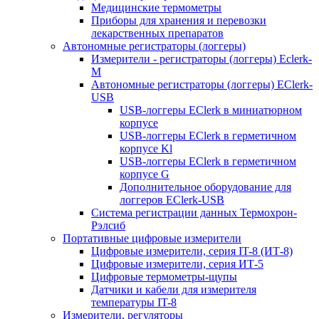
Медицинские термометры
Приборы для хранения и перевозки
лекарственных препаратов
Автономные регистраторы (логгеры)
Измерители - регистраторы (логгеры) Eclerk-
M
Автономные регистраторы (логгеры) EClerk-
USB
USB-логгеры EClerk в миниатюрном
корпусе
USB-логгеры EClerk в герметичном
корпусе Kl
USB-логгеры EClerk в герметичном
корпусе G
Дополнительное оборудование для
логгеров EClerk-USB
Система регистрации данных Термохрон-
Рэлсиб
Портативные цифровые измерители
Цифровые измерители, серия IT-8 (ИТ-8)
Цифровые измерители, серия ИТ-5
Цифровые термометры-щупы
Датчики и кабели для измерителя
температуры IT-8
Измерители, регуляторы