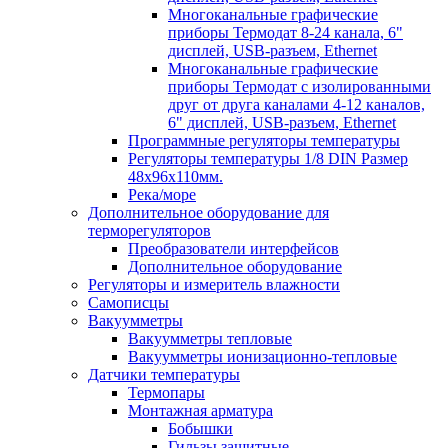
Многоканальные графические
приборы Термодат 8-24 канала, 6"
дисплей, USB-разъем, Ethernet
Многоканальные графические
приборы Термодат с изолированными
друг от друга каналами 4-12 каналов,
6" дисплей, USB-разъем, Ethernet
Программные регуляторы температуры
Регуляторы температуры 1/8 DIN Размер
48х96х110мм.
Река/море
Дополнительное оборудование для
терморегуляторов
Преобразователи интерфейсов
Дополнительное оборудование
Регуляторы и измеритель влажности
Самописцы
Вакуумметры
Вакуумметры тепловые
Вакуумметры ионизационно-тепловые
Датчики температуры
Термопары
Монтажная арматура
Бобышки
Гильзы защитные