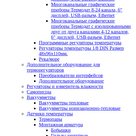
Многоканальные графические
приборы Термодат 8-24 канала, 6"
дисплей, USB-разъем, Ethernet
Многоканальные графические
приборы Термодат с изолированными
друг от друга каналами 4-12 каналов,
6" дисплей, USB-разъем, Ethernet
Программные регуляторы температуры
Регуляторы температуры 1/8 DIN Размер
48х96х110мм.
Река/море
Дополнительное оборудование для
терморегуляторов
Преобразователи интерфейсов
Дополнительное оборудование
Регуляторы и измеритель влажности
Самописцы
Вакуумметры
Вакуумметры тепловые
Вакуумметры ионизационно-тепловые
Датчики температуры
Термопары
Монтажная арматура
Бобышки
Гильзы защитные