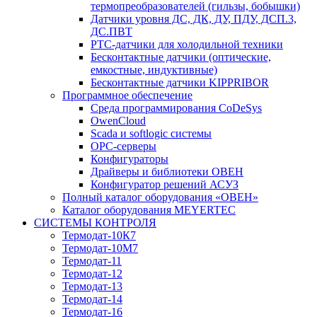
термопреобразователей (гильзы, бобышки)
Датчики уровня ДС, ДК, ДУ, ПДУ, ДСП.3,
ДС.ПВТ
PTC-датчики для холодильной техники
Бесконтактные датчики (оптические,
емкостные, индуктивные)
Бесконтактные датчики KIPPRIBOR
Программное обеспечение
Среда программирования CoDeSys
OwenCloud
Scada и softlogic системы
OPC-серверы
Конфигураторы
Драйверы и библиотеки ОВЕН
Конфигуратор решений АСУЗ
Полный каталог оборудования «ОВЕН»
Каталог оборудования MEYERTEC
СИСТЕМЫ КОНТРОЛЯ
Термодат-10К7
Термодат-10М7
Термодат-11
Термодат-12
Термодат-13
Термодат-14
Термодат-16