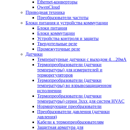
Ethernet-конверторы
OwenCloud
Приводная техника
Преобразователи частоты
Блоки питания и устройства коммутации
Блоки питания
Блоки коммутации
Устройства контроля и защиты
Твердотельные реле
Промежуточные реле
Датчики
Температурные датчики с выходом 4…20мА
Термопреобразователи (датчики
температуры) для измерителей и
терморегуляторов
Термопреобразователи (датчики
температуры) во взрывозащищенном
исполнении
Термопреобразователи (датчики
температуры) серии 3ххх для систем HVAC
Нормирующие преобразователи
Преобразователи давления (датчики
давления)
Кабели к термопреобразователям
Защитная арматура для