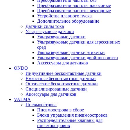
Преобразователи частоты U/F
Преобразователи частоты насосоные
Преобразователи частоты векторные
Устройства плавного пуска
Дополнительное оборудование
Датчики силы тока
Ультразвуковые датчики
Ультразвуковые датчики
Ультразвуковые датчики для агрессивных
сред
Ультразвуковые датчики этикетки
Ультразвуковые датчики двойного листа
Аксессуары для датчиков
ONDO
Индуктивные бесконтактные датчики
Емкостные бесконтактные датчики
Оптические бесконтактные датчики
Специализированные датчики
Аксессуары для датчиков
VALMA
Пневмоострова
Пневмоострова в сборе
Блоки управления пневмоостровов
Распределительные клапаны для
пневмоостровов