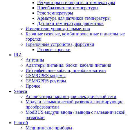
Регуляторы и измерители температуры
Преобразователи температуры
Реле температуры
Арматура для датчиков температуры
Датчики температуры для котлов
Измерители уровня, параметров
Блочные газовые, комбинированные и дизельные
горелки
Горелочные устройства, форсунки
Газовые горелки
IRZ
Антенны
Адаптеры питания, блоки, кабели питания
Интерфейсные кабели, преобразователи
GSM/GPRS модемы
GSM/GPRS роутеры
Прочее
Seneca
Анализаторы параметров электрической сети
Модули гальванической развязки, нормирующие
преобразователи
ModBUS-модули ввода / вывода с гальванической
развязкой
Рэлсиб
Медицинские приборы