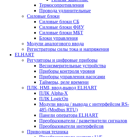
Термосопротивления
Провода удлинительные
Силовые блоки
Силовые блоки СБ
Силовые блоки ФИУ
Силовые блоки МБТ
Блоки управления
Модули аналогового ввода
Регистраторы силы тока и напряжения
ELHART
Регуляторы и цифровые приборы
Весоизмерительные устройства
Приборы контроля уровня
Приборы управления насосами
Таймеры, реле времени
ПЛК, HMI, ввод-вывод ELHART
ПЛК Alpha-X
ПЛК LogicOn
Модули ввода / вывода с интерфейсом RS-
485 (Modbus RTU)
Панели оператора ELHART
Преобразователи / разветвители сигналов
Преобразователи интерфейсов
Приводная техника