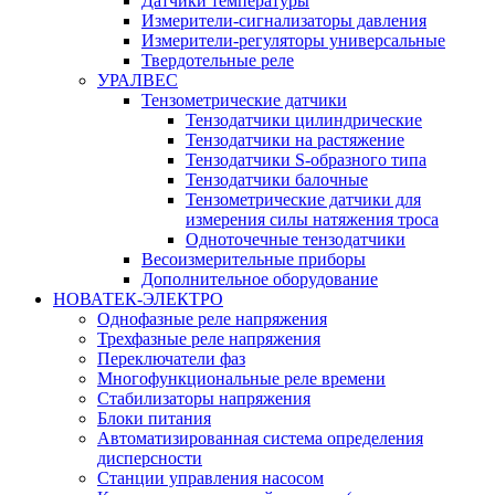
Датчики температуры
Измерители-сигнализаторы давления
Измерители-регуляторы универсальные
Твердотельные реле
УРАЛВЕС
Тензометрические датчики
Тензодатчики цилиндрические
Тензодатчики на растяжение
Тензодатчики S-образного типа
Тензодатчики балочные
Тензометрические датчики для
измерения силы натяжения троса
Одноточечные тензодатчики
Весоизмерительные приборы
Дополнительное оборудование
НОВАТЕК-ЭЛЕКТРО
Однофазные реле напряжения
Трехфазные реле напряжения
Переключатели фаз
Многофункциональные реле времени
Стабилизаторы напряжения
Блоки питания
Автоматизированная система определения
дисперсности
Станции управления насосом