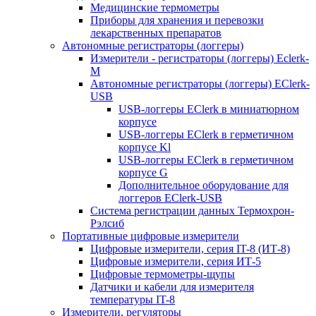
Медицинские термометры
Приборы для хранения и перевозки
лекарственных препаратов
Автономные регистраторы (логгеры)
Измерители - регистраторы (логгеры) Eclerk-
M
Автономные регистраторы (логгеры) EClerk-
USB
USB-логгеры EClerk в миниатюрном
корпусе
USB-логгеры EClerk в герметичном
корпусе Kl
USB-логгеры EClerk в герметичном
корпусе G
Дополнительное оборудование для
логгеров EClerk-USB
Система регистрации данных Термохрон-
Рэлсиб
Портативные цифровые измерители
Цифровые измерители, серия IT-8 (ИТ-8)
Цифровые измерители, серия ИТ-5
Цифровые термометры-щупы
Датчики и кабели для измерителя
температуры IT-8
Измерители, регуляторы