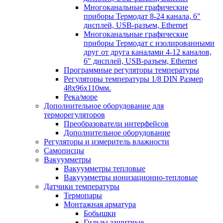
Многоканальные графические
приборы Термодат 8-24 канала, 6"
дисплей, USB-разъем, Ethernet
Многоканальные графические
приборы Термодат с изолированными
друг от друга каналами 4-12 каналов,
6" дисплей, USB-разъем, Ethernet
Программные регуляторы температуры
Регуляторы температуры 1/8 DIN Размер
48х96х110мм.
Река/море
Дополнительное оборудование для
терморегуляторов
Преобразователи интерфейсов
Дополнительное оборудование
Регуляторы и измеритель влажности
Самописцы
Вакуумметры
Вакуумметры тепловые
Вакуумметры ионизационно-тепловые
Датчики температуры
Термопары
Монтажная арматура
Бобышки
Гильзы защитные