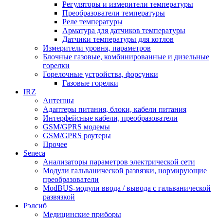
Регуляторы и измерители температуры
Преобразователи температуры
Реле температуры
Арматура для датчиков температуры
Датчики температуры для котлов
Измерители уровня, параметров
Блочные газовые, комбинированные и дизельные
горелки
Горелочные устройства, форсунки
Газовые горелки
IRZ
Антенны
Адаптеры питания, блоки, кабели питания
Интерфейсные кабели, преобразователи
GSM/GPRS модемы
GSM/GPRS роутеры
Прочее
Seneca
Анализаторы параметров электрической сети
Модули гальванической развязки, нормирующие
преобразователи
ModBUS-модули ввода / вывода с гальванической
развязкой
Рэлсиб
Медицинские приборы