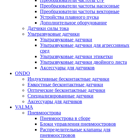
Преобразователи частоты U/F
Преобразователи частоты насосоные
Преобразователи частоты векторные
Устройства плавного пуска
Дополнительное оборудование
Датчики силы тока
Ультразвуковые датчики
Ультразвуковые датчики
Ультразвуковые датчики для агрессивных
сред
Ультразвуковые датчики этикетки
Ультразвуковые датчики двойного листа
Аксессуары для датчиков
ONDO
Индуктивные бесконтактные датчики
Емкостные бесконтактные датчики
Оптические бесконтактные датчики
Специализированные датчики
Аксессуары для датчиков
VALMA
Пневмоострова
Пневмоострова в сборе
Блоки управления пневмоостровов
Распределительные клапаны для
пневмоостровов