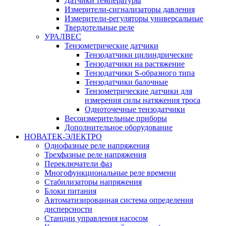
Датчики температуры
Измерители-сигнализаторы давления
Измерители-регуляторы универсальные
Твердотельные реле
УРАЛВЕС
Тензометрические датчики
Тензодатчики цилиндрические
Тензодатчики на растяжение
Тензодатчики S-образного типа
Тензодатчики балочные
Тензометрические датчики для
измерения силы натяжения троса
Одноточечные тензодатчики
Весоизмерительные приборы
Дополнительное оборудование
НОВАТЕК-ЭЛЕКТРО
Однофазные реле напряжения
Трехфазные реле напряжения
Переключатели фаз
Многофункциональные реле времени
Стабилизаторы напряжения
Блоки питания
Автоматизированная система определения
дисперсности
Станции управления насосом