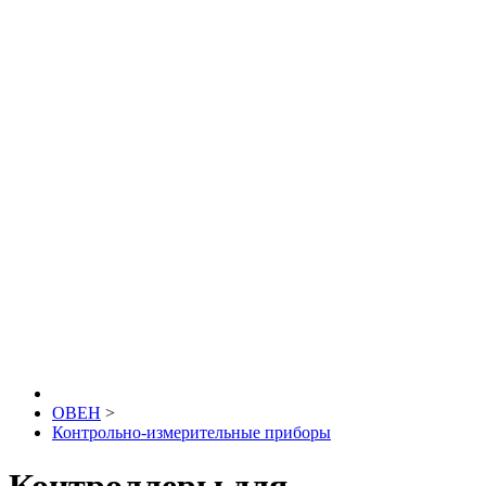
ОВЕН
>
Контрольно-измерительные приборы
Контроллеры для