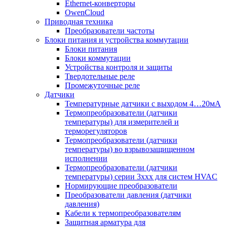
Ethernet-конверторы
OwenCloud
Приводная техника
Преобразователи частоты
Блоки питания и устройства коммутации
Блоки питания
Блоки коммутации
Устройства контроля и защиты
Твердотельные реле
Промежуточные реле
Датчики
Температурные датчики с выходом 4…20мА
Термопреобразователи (датчики
температуры) для измерителей и
терморегуляторов
Термопреобразователи (датчики
температуры) во взрывозащищенном
исполнении
Термопреобразователи (датчики
температуры) серии 3ххх для систем HVAC
Нормирующие преобразователи
Преобразователи давления (датчики
давления)
Кабели к термопреобразователям
Защитная арматура для