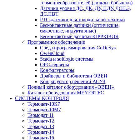
термопреобразователей (гильзы, бобышки)
Датчики уровня ДС, ДК, ДУ, ПДУ, ДСП.3,
ДС.ПВТ
PTC-датчики для холодильной техники
Бесконтактные датчики (оптические,
емкостные, индуктивные)
Бесконтактные датчики KIPPRIBOR
Программное обеспечение
Среда программирования CoDeSys
OwenCloud
Scada и softlogic системы
OPC-серверы
Конфигураторы
Драйверы и библиотеки ОВЕН
Конфигуратор решений АСУЗ
Полный каталог оборудования «ОВЕН»
Каталог оборудования MEYERTEC
СИСТЕМЫ КОНТРОЛЯ
Термодат-10К7
Термодат-10М7
Термодат-11
Термодат-12
Термодат-13
Термодат-14
Термодат-16