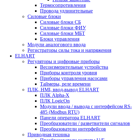
Термосопротивления
Провода удлинительные
Силовые блоки
Силовые блоки СБ
Силовые блоки ФИУ
Силовые блоки МБТ
Блоки управления
Модули аналогового ввода
Регистраторы силы тока и напряжения
ELHART
Регуляторы и цифровые приборы
Весоизмерительные устройства
Приборы контроля уровня
Приборы управления насосами
Таймеры, реле времени
ПЛК, HMI, ввод-вывод ELHART
ПЛК Alpha-X
ПЛК LogicOn
Модули ввода / вывода с интерфейсом RS-
485 (Modbus RTU)
Панели оператора ELHART
Преобразователи / разветвители сигналов
Преобразователи интерфейсов
Приводная техника