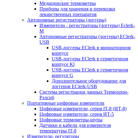
Медицинские термометры
Приборы для хранения и перевозки
лекарственных препаратов
Автономные регистраторы (логгеры)
Измерители - регистраторы (логгеры) Eclerk-
M
Автономные регистраторы (логгеры) EClerk-
USB
USB-логгеры EClerk в миниатюрном
корпусе
USB-логгеры EClerk в герметичном
корпусе Kl
USB-логгеры EClerk в герметичном
корпусе G
Дополнительное оборудование для
логгеров EClerk-USB
Система регистрации данных Термохрон-
Рэлсиб
Портативные цифровые измерители
Цифровые измерители, серия IT-8 (ИТ-8)
Цифровые измерители, серия ИТ-5
Цифровые термометры-щупы
Датчики и кабели для измерителя
температуры IT-8
Измерители, регуляторы