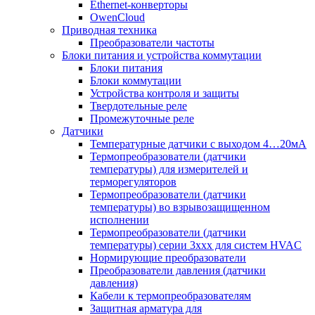
Ethernet-конверторы
OwenCloud
Приводная техника
Преобразователи частоты
Блоки питания и устройства коммутации
Блоки питания
Блоки коммутации
Устройства контроля и защиты
Твердотельные реле
Промежуточные реле
Датчики
Температурные датчики с выходом 4…20мА
Термопреобразователи (датчики
температуры) для измерителей и
терморегуляторов
Термопреобразователи (датчики
температуры) во взрывозащищенном
исполнении
Термопреобразователи (датчики
температуры) серии 3ххх для систем HVAC
Нормирующие преобразователи
Преобразователи давления (датчики
давления)
Кабели к термопреобразователям
Защитная арматура для