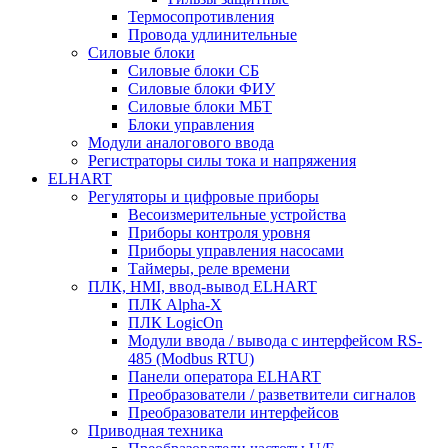
Термосопротивления
Провода удлинительные
Силовые блоки
Силовые блоки СБ
Силовые блоки ФИУ
Силовые блоки МБТ
Блоки управления
Модули аналогового ввода
Регистраторы силы тока и напряжения
ELHART
Регуляторы и цифровые приборы
Весоизмерительные устройства
Приборы контроля уровня
Приборы управления насосами
Таймеры, реле времени
ПЛК, HMI, ввод-вывод ELHART
ПЛК Alpha-X
ПЛК LogicOn
Модули ввода / вывода с интерфейсом RS-
485 (Modbus RTU)
Панели оператора ELHART
Преобразователи / разветвители сигналов
Преобразователи интерфейсов
Приводная техника