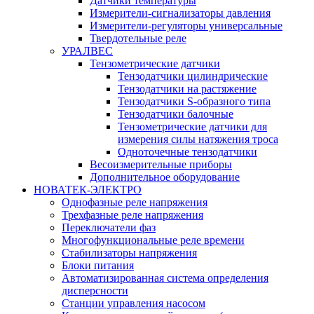
Датчики температуры
Измерители-сигнализаторы давления
Измерители-регуляторы универсальные
Твердотельные реле
УРАЛВЕС
Тензометрические датчики
Тензодатчики цилиндрические
Тензодатчики на растяжение
Тензодатчики S-образного типа
Тензодатчики балочные
Тензометрические датчики для
измерения силы натяжения троса
Одноточечные тензодатчики
Весоизмерительные приборы
Дополнительное оборудование
НОВАТЕК-ЭЛЕКТРО
Однофазные реле напряжения
Трехфазные реле напряжения
Переключатели фаз
Многофункциональные реле времени
Стабилизаторы напряжения
Блоки питания
Автоматизированная система определения
дисперсности
Станции управления насосом