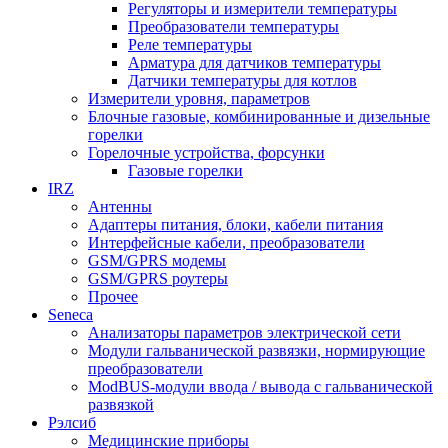
Регуляторы и измерители температуры
Преобразователи температуры
Реле температуры
Арматура для датчиков температуры
Датчики температуры для котлов
Измерители уровня, параметров
Блочные газовые, комбинированные и дизельные
горелки
Горелочные устройства, форсунки
Газовые горелки
IRZ
Антенны
Адаптеры питания, блоки, кабели питания
Интерфейсные кабели, преобразователи
GSM/GPRS модемы
GSM/GPRS роутеры
Прочее
Seneca
Анализаторы параметров электрической сети
Модули гальванической развязки, нормирующие
преобразователи
ModBUS-модули ввода / вывода с гальванической
развязкой
Рэлсиб
Медицинские приборы