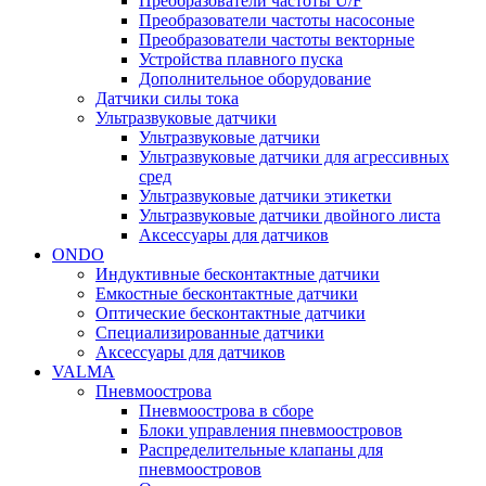
Преобразователи частоты U/F
Преобразователи частоты насосоные
Преобразователи частоты векторные
Устройства плавного пуска
Дополнительное оборудование
Датчики силы тока
Ультразвуковые датчики
Ультразвуковые датчики
Ультразвуковые датчики для агрессивных
сред
Ультразвуковые датчики этикетки
Ультразвуковые датчики двойного листа
Аксессуары для датчиков
ONDO
Индуктивные бесконтактные датчики
Емкостные бесконтактные датчики
Оптические бесконтактные датчики
Специализированные датчики
Аксессуары для датчиков
VALMA
Пневмоострова
Пневмоострова в сборе
Блоки управления пневмоостровов
Распределительные клапаны для
пневмоостровов