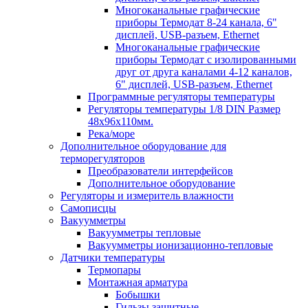
Многоканальные графические
приборы Термодат 8-24 канала, 6"
дисплей, USB-разъем, Ethernet
Многоканальные графические
приборы Термодат с изолированными
друг от друга каналами 4-12 каналов,
6" дисплей, USB-разъем, Ethernet
Программные регуляторы температуры
Регуляторы температуры 1/8 DIN Размер
48х96х110мм.
Река/море
Дополнительное оборудование для
терморегуляторов
Преобразователи интерфейсов
Дополнительное оборудование
Регуляторы и измеритель влажности
Самописцы
Вакуумметры
Вакуумметры тепловые
Вакуумметры ионизационно-тепловые
Датчики температуры
Термопары
Монтажная арматура
Бобышки
Гильзы защитные