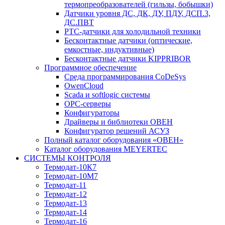
термопреобразователей (гильзы, бобышки)
Датчики уровня ДС, ДК, ДУ, ПДУ, ДСП.3,
ДС.ПВТ
PTC-датчики для холодильной техники
Бесконтактные датчики (оптические,
емкостные, индуктивные)
Бесконтактные датчики KIPPRIBOR
Программное обеспечение
Среда программирования CoDeSys
OwenCloud
Scada и softlogic системы
OPC-серверы
Конфигураторы
Драйверы и библиотеки ОВЕН
Конфигуратор решений АСУЗ
Полный каталог оборудования «ОВЕН»
Каталог оборудования MEYERTEC
СИСТЕМЫ КОНТРОЛЯ
Термодат-10К7
Термодат-10М7
Термодат-11
Термодат-12
Термодат-13
Термодат-14
Термодат-16