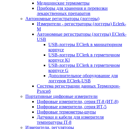
Медицинские термометры
Приборы для хранения и перевозки
лекарственных препаратов
Автономные регистраторы (логгеры)
Измерители - регистраторы (логгеры) Eclerk-
M
Автономные регистраторы (логгеры) EClerk-
USB
USB-логгеры EClerk в миниатюрном
корпусе
USB-логгеры EClerk в герметичном
корпусе Kl
USB-логгеры EClerk в герметичном
корпусе G
Дополнительное оборудование для
логгеров EClerk-USB
Система регистрации данных Термохрон-
Рэлсиб
Портативные цифровые измерители
Цифровые измерители, серия IT-8 (ИТ-8)
Цифровые измерители, серия ИТ-5
Цифровые термометры-щупы
Датчики и кабели для измерителя
температуры IT-8
Измерители, регуляторы