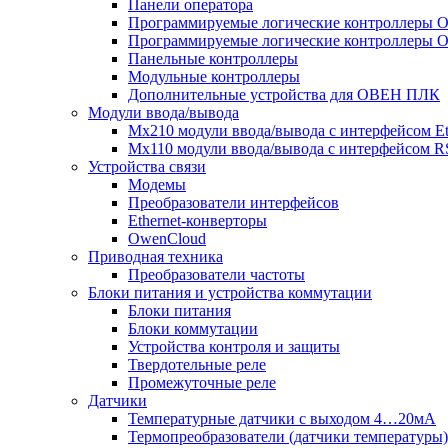
Панели оператора
Программируемые логические контроллеры
Программируемые логические контроллеры
Панельные контроллеры
Модульные контроллеры
Дополнительные устройства для ОВЕН ПЛК
Модули ввода/вывода
Мх210 модули ввода/вывода с интерфейсом Et
Мх110 модули ввода/вывода с интерфейсом R
Устройства связи
Модемы
Преобразователи интерфейсов
Ethernet-конверторы
OwenCloud
Приводная техника
Преобразователи частоты
Блоки питания и устройства коммутации
Блоки питания
Блоки коммутации
Устройства контроля и защиты
Твердотельные реле
Промежуточные реле
Датчики
Температурные датчики с выходом 4…20мА
Термопреобразователи (датчики температуры)