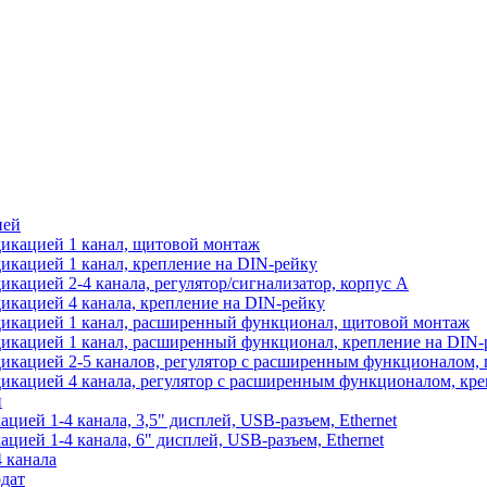
ией
икацией 1 канал, щитовой монтаж
икацией 1 канал, крепление на DIN-рейку
кацией 2-4 канала, регулятор/сигнализатор, корпус А
икацией 4 канала, крепление на DIN-рейку
дикацией 1 канал, расширенный функционал, щитовой монтаж
икацией 1 канал, расширенный функционал, крепление на DIN-
икацией 2-5 каналов, регулятор с расширенным функционалом,
икацией 4 канала, регулятор с расширенным функционалом, кре
й
ией 1-4 канала, 3,5" дисплей, USB-разъем, Ethernet
ией 1-4 канала, 6" дисплей, USB-разъем, Ethernet
 канала
дат