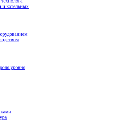
 технолога
и и котельных
борудованием
водством
роля уровня
жками
ура