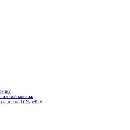
рейку
 щитовой монтаж
пление на DIN-рейку