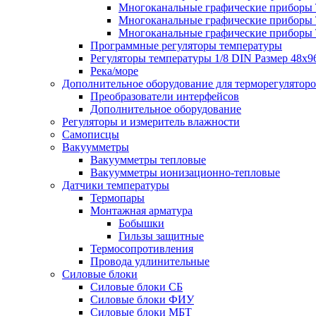
Многоканальные графические приборы Те
Многоканальные графические приборы Те
Многоканальные графические приборы Те
Программные регуляторы температуры
Регуляторы температуры 1/8 DIN Размер 48х9
Река/море
Дополнительное оборудование для терморегулятор
Преобразователи интерфейсов
Дополнительное оборудование
Регуляторы и измеритель влажности
Самописцы
Вакуумметры
Вакуумметры тепловые
Вакуумметры ионизационно-тепловые
Датчики температуры
Термопары
Монтажная арматура
Бобышки
Гильзы защитные
Термосопротивления
Провода удлинительные
Силовые блоки
Силовые блоки СБ
Силовые блоки ФИУ
Силовые блоки МБТ