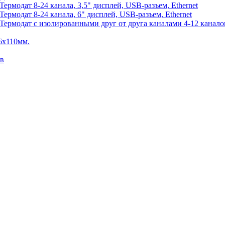
рмодат 8-24 канала, 3,5" дисплей, USB-разъем, Ethernet
рмодат 8-24 канала, 6" дисплей, USB-разъем, Ethernet
рмодат с изолированными друг от друга каналами 4-12 каналов,
6х110мм.
ов