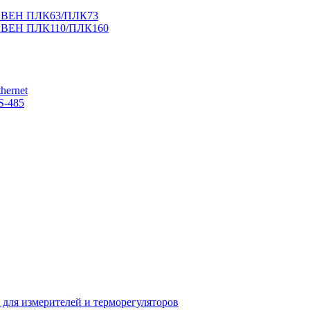
 ОВЕН ПЛК63/ПЛК73
 ОВЕН ПЛК110/ПЛК160
hernet
S-485
 для измерителей и терморегуляторов