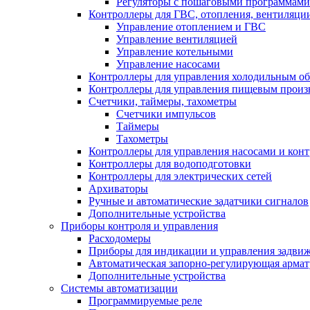
Регуляторы с пошаговыми программами
Контроллеры для ГВС, отопления, вентиляци
Управление отоплением и ГВС
Управление вентиляцией
Управление котельными
Управление насосами
Контроллеры для управления холодильным о
Контроллеры для управления пищевым произ
Счетчики, таймеры, тахометры
Счетчики импульсов
Таймеры
Тахометры
Контроллеры для управления насосами и конт
Контроллеры для водоподготовки
Контроллеры для электрических сетей
Архиваторы
Ручные и автоматические задатчики сигналов
Дополнительные устройства
Приборы контроля и управления
Расходомеры
Приборы для индикации и управления задви
Автоматическая запорно-регулирующая армат
Дополнительные устройства
Системы автоматизации
Программируемые реле