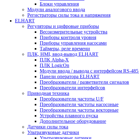
Блоки управления
Модули аналогового ввода
Регистраторы силы тока и напряжения
ELHART
Регуляторы и цифровые приборы
Весоизмерительные устройства
Приборы контроля уровня
Приборы управления насосами
Таймеры, реле времени
ПЛК, HMI, ввод-вывод ELHART
ПЛК Alpha-X
ПЛК LogicOn
Модули ввода / вывода с интерфейсом RS-48
Панели оператора ELHART
Преобразователи / разветвители сигналов
Преобразователи интерфейсов
Приводная техника
Преобразователи частоты U/F
Преобразователи частоты насосоные
Преобразователи частоты векторные
Устройства плавного пуска
Дополнительное оборудование
Датчики силы тока
Ультразвуковые датчики
Ультразвуковые датчики