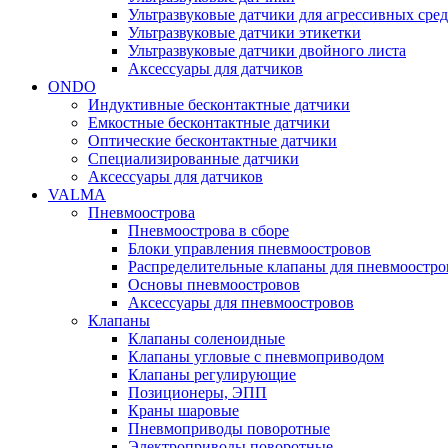
Ультразвуковые датчики для агрессивных сред
Ультразвуковые датчики этикетки
Ультразвуковые датчики двойного листа
Аксессуары для датчиков
ONDO
Индуктивные бесконтактные датчики
Емкостные бесконтактные датчики
Оптические бесконтактные датчики
Специализированные датчики
Аксессуары для датчиков
VALMA
Пневмоострова
Пневмоострова в сборе
Блоки управления пневмоостровов
Распределительные клапаны для пневмоостро
Основы пневмоостровов
Аксессуары для пневмоостровов
Клапаны
Клапаны соленоидные
Клапаны угловые с пневмоприводом
Клапаны регулирующие
Позиционеры, ЭПП
Краны шаровые
Пневмоприводы поворотные
Электроприводы поворотные