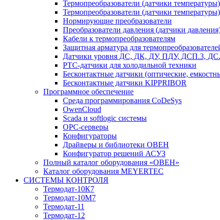
Термопреобразователи (датчики температур
Термопреобразователи (датчики температуры
Нормирующие преобразователи
Преобразователи давления (датчики давления
Кабели к термопреобразователям
Защитная арматура для термопреобразователе
Датчики уровня ДС, ДК, ДУ, ПДУ, ДСП.3, Д
PTC-датчики для холодильной техники
Бесконтактные датчики (оптические, емкостн
Бесконтактные датчики KIPPRIBOR
Программное обеспечение
Среда программирования CoDeSys
OwenCloud
Scada и softlogic системы
OPC-серверы
Конфигураторы
Драйверы и библиотеки ОВЕН
Конфигуратор решений АСУЗ
Полный каталог оборудования «ОВЕН»
Каталог оборудования MEYERTEC
СИСТЕМЫ КОНТРОЛЯ
Термодат-10К7
Термодат-10М7
Термодат-11
Термодат-12