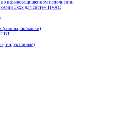
ы) во взрывозащищенном исполнении
) серии 3ххх для систем HVAC
)
й (гильзы, бобышки)
С.ПВТ
ые, индуктивные)