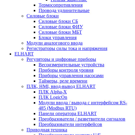
Термосопротивления
Провода удлинительные
Силовые блоки
Силовые блоки СБ
Силовые блоки ФИУ
Силовые блоки МБТ
Блоки управления
Модули аналогового ввода
Регистраторы силы тока и напряжения
ELHART
Регуляторы и цифровые приборы
Весоизмерительные устройства
Приборы контроля уровня
Приборы управления насосами
Таймеры, реле времени
ПЛК, HMI, ввод-вывод ELHART
ПЛК Alpha-X
ПЛК LogicOn
Модули ввода / вывода с интерфейсом RS-
485 (Modbus RTU)
Панели оператора ELHART
Преобразователи / разветвители сигналов
Преобразователи интерфейсов
Приводная техника