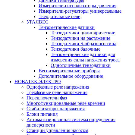
Датчики температуры
Измерители-сигнализаторы давления
Измерители-регуляторы универсальные
Твердотельные реле
УРАЛВЕС
Тензометрические датчики
Тензодатчики цилиндрические
Тензодатчики на растяжение
Тензодатчики S-образного типа
Тензодатчики балочные
Тензометрические датчики для
измерения силы натяжения троса
Одноточечные тензодатчики
Весоизмерительные приборы
Дополнительное оборудование
НОВАТЕК-ЭЛЕКТРО
Однофазные реле напряжения
Трехфазные реле напряжения
Переключатели фаз
Многофункциональные реле времени
Стабилизаторы напряжения
Блоки питания
Автоматизированная система определения
дисперсности
Станции управления насосом