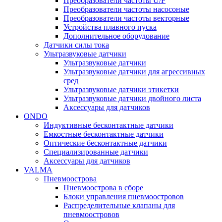
Преобразователи частоты U/F
Преобразователи частоты насосоные
Преобразователи частоты векторные
Устройства плавного пуска
Дополнительное оборудование
Датчики силы тока
Ультразвуковые датчики
Ультразвуковые датчики
Ультразвуковые датчики для агрессивных
сред
Ультразвуковые датчики этикетки
Ультразвуковые датчики двойного листа
Аксессуары для датчиков
ONDO
Индуктивные бесконтактные датчики
Емкостные бесконтактные датчики
Оптические бесконтактные датчики
Специализированные датчики
Аксессуары для датчиков
VALMA
Пневмоострова
Пневмоострова в сборе
Блоки управления пневмоостровов
Распределительные клапаны для
пневмоостровов