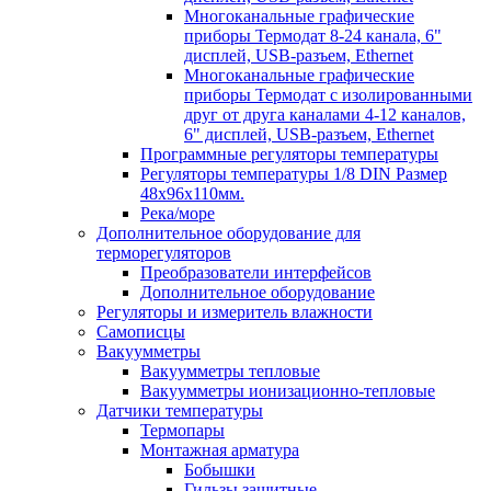
Многоканальные графические
приборы Термодат 8-24 канала, 6"
дисплей, USB-разъем, Ethernet
Многоканальные графические
приборы Термодат с изолированными
друг от друга каналами 4-12 каналов,
6" дисплей, USB-разъем, Ethernet
Программные регуляторы температуры
Регуляторы температуры 1/8 DIN Размер
48х96х110мм.
Река/море
Дополнительное оборудование для
терморегуляторов
Преобразователи интерфейсов
Дополнительное оборудование
Регуляторы и измеритель влажности
Самописцы
Вакуумметры
Вакуумметры тепловые
Вакуумметры ионизационно-тепловые
Датчики температуры
Термопары
Монтажная арматура
Бобышки
Гильзы защитные