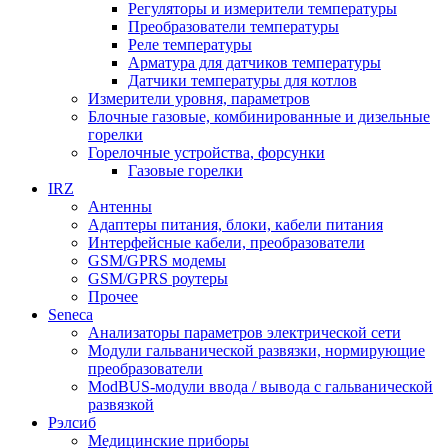
Регуляторы и измерители температуры
Преобразователи температуры
Реле температуры
Арматура для датчиков температуры
Датчики температуры для котлов
Измерители уровня, параметров
Блочные газовые, комбинированные и дизельные
горелки
Горелочные устройства, форсунки
Газовые горелки
IRZ
Антенны
Адаптеры питания, блоки, кабели питания
Интерфейсные кабели, преобразователи
GSM/GPRS модемы
GSM/GPRS роутеры
Прочее
Seneca
Анализаторы параметров электрической сети
Модули гальванической развязки, нормирующие
преобразователи
ModBUS-модули ввода / вывода с гальванической
развязкой
Рэлсиб
Медицинские приборы