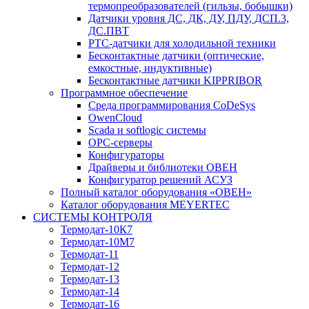
термопреобразователей (гильзы, бобышки)
Датчики уровня ДС, ДК, ДУ, ПДУ, ДСП.3,
ДС.ПВТ
PTC-датчики для холодильной техники
Бесконтактные датчики (оптические,
емкостные, индуктивные)
Бесконтактные датчики KIPPRIBOR
Программное обеспечение
Среда программирования CoDeSys
OwenCloud
Scada и softlogic системы
OPC-серверы
Конфигураторы
Драйверы и библиотеки ОВЕН
Конфигуратор решений АСУЗ
Полный каталог оборудования «ОВЕН»
Каталог оборудования MEYERTEC
СИСТЕМЫ КОНТРОЛЯ
Термодат-10К7
Термодат-10М7
Термодат-11
Термодат-12
Термодат-13
Термодат-14
Термодат-16