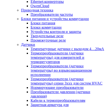
Ethernet-конверторы
OwenCloud
Приводная техника
Преобразователи частоты
Блоки питания и устройства коммутации
Блоки питания
Блоки коммутации
Устройства контроля и защиты
Твердотельные реле
Промежуточные реле
Датчики
Температурные датчики с выходом 4…20мА
Термопреобразователи (датчики
температуры) для измерителей и
терморегуляторов
Термопреобразователи (датчики
температуры) во взрывозащищенном
исполнении
Термопреобразователи (датчики
температуры) серии 3ххх для систем HVAC
Нормирующие преобразователи
Преобразователи давления (датчики
давления)
Кабели к термопреобразователям
Защитная арматура для