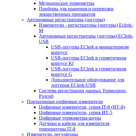
Медицинские термометры
Приборы для хранения и перевозки
лекарственных препаратов
Автономные регистраторы (логгеры)
Измерители - регистраторы (логгеры) Eclerk-
M
Автономные регистраторы (логгеры) EClerk-
USB
USB-логгеры EClerk в миниатюрном
корпусе
USB-логгеры EClerk в герметичном
корпусе Kl
USB-логгеры EClerk в герметичном
корпусе G
Дополнительное оборудование для
логгеров EClerk-USB
Система регистрации данных Термохрон-
Рэлсиб
Портативные цифровые измерители
Цифровые измерители, серия IT-8 (ИТ-8)
Цифровые измерители, серия ИТ-5
Цифровые термометры-щупы
Датчики и кабели для измерителя
температуры IT-8
Измерители, регуляторы